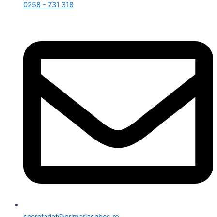
0258 - 731 318
secretariat@primariasebes.ro