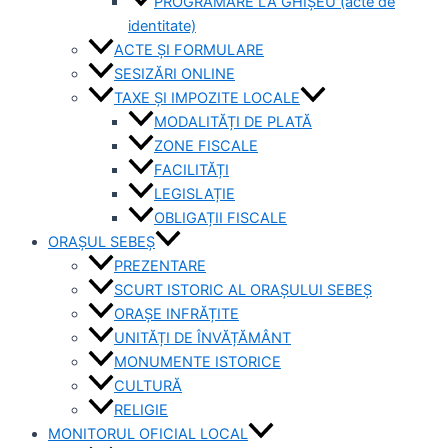
PROGRAMARE LA GHIȘEU (acte de
identitate)
ACTE ȘI FORMULARE
SESIZĂRI ONLINE
TAXE ȘI IMPOZITE LOCALE
MODALITĂȚI DE PLATĂ
ZONE FISCALE
FACILITĂȚI
LEGISLAȚIE
OBLIGAȚII FISCALE
ORAȘUL SEBEȘ
PREZENTARE
SCURT ISTORIC AL ORAȘULUI SEBEȘ
ORAȘE INFRĂȚITE
UNITĂȚI DE ÎNVĂȚĂMÂNT
MONUMENTE ISTORICE
CULTURĂ
RELIGIE
MONITORUL OFICIAL LOCAL