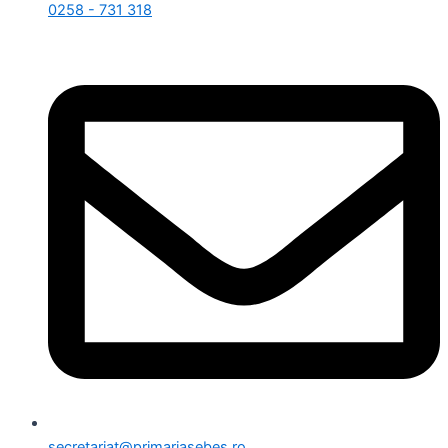
0258 - 731 318
secretariat@primariasebes.ro