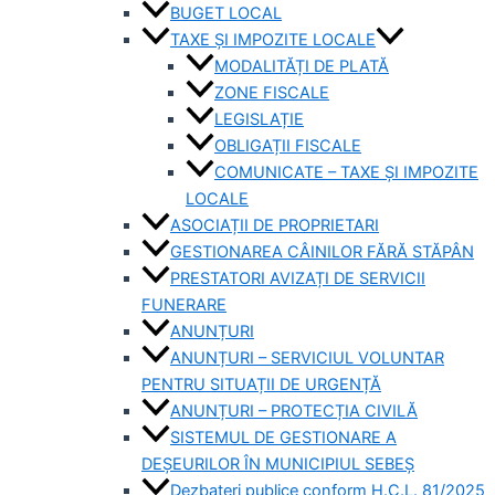
BUGET LOCAL
TAXE ȘI IMPOZITE LOCALE
MODALITĂȚI DE PLATĂ
ZONE FISCALE
LEGISLAȚIE
OBLIGAȚII FISCALE
COMUNICATE – TAXE ȘI IMPOZITE
LOCALE
ASOCIAȚII DE PROPRIETARI
GESTIONAREA CÂINILOR FĂRĂ STĂPÂN
PRESTATORI AVIZAȚI DE SERVICII
FUNERARE
ANUNȚURI
ANUNȚURI – SERVICIUL VOLUNTAR
PENTRU SITUAȚII DE URGENȚĂ
ANUNȚURI – PROTECȚIA CIVILĂ
SISTEMUL DE GESTIONARE A
DEȘEURILOR ÎN MUNICIPIUL SEBEȘ
Dezbateri publice conform H.C.L. 81/2025