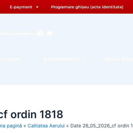
E-payment
Programare ghișeu (acte identitate)
F
Y
riat@primariasebes.ro
a
o
c
u
e
t
b
u
IUL LOCAL
E-ADMINISTRAȚIE
ORAȘUL SEBE
o
b
o
e
k
f ordin 1818
ma pagină
»
Calitatea Aerului
»
Date 26_05_2026_cf ordin 