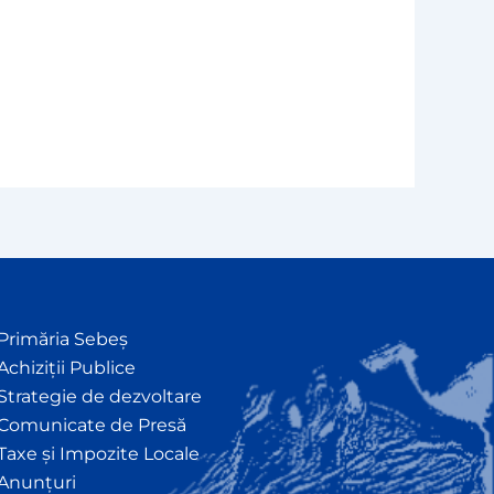
Primăria Sebeș
Achiziții Publice
Strategie de dezvoltare
Comunicate de Presă
Taxe și Impozite Locale
Anunțuri