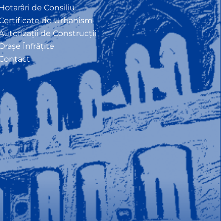
Hotarâri de Consiliu
Certificate de Urbanism
Autorizații de Construcții
Orașe Înfrățite
Contact