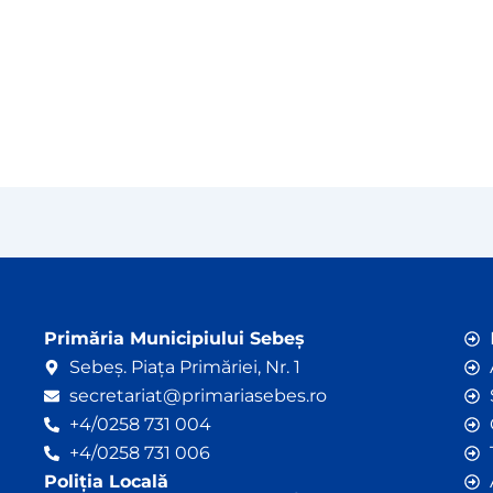
Primăria Municipiului Sebeș
Sebeș. Piața Primăriei, Nr. 1
secretariat@primariasebes.ro
+4/0258 731 004
+4/0258 731 006
Poliția Locală