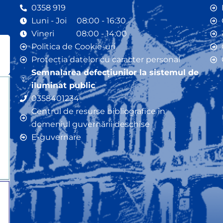
0358 919
Luni - Joi 08:00 - 16:30
Vineri 08:00 - 14:00
Politica de Cookie-uri
Protecția datelor cu caracter personal
Semnalarea defecțiunilor la sistemul de
iluminat public
0358401234
Centrul de resurse bibliografice în
domeniul guvernării deschise
E-guvernare