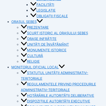
FACILITĂȚI
LEGISLAȚIE
OBLIGAȚII FISCALE
ORAȘUL SEBEȘ
PREZENTARE
SCURT ISTORIC AL ORAȘULUI SEBEȘ
ORAȘE INFRĂȚITE
UNITĂȚI DE ÎNVĂȚĂMÂNT
MONUMENTE ISTORICE
CULTURĂ
RELIGIE
MONITORUL OFICIAL LOCAL
STATUTUL UNITĂȚII ADMINISTRATIV-
TERITORIALE
REGULAMENTELE PRIVIND PROCEDURILE
ADMINISTRATIV-TERITORIALE
HOTĂRÂRILE AUTORITĂȚII DELIBERATIVE
DISPOZIȚIILE AUTORITĂȚII EXECUTIVE