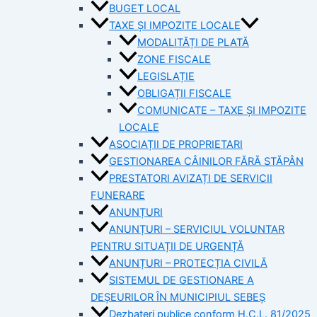
BUGET LOCAL
TAXE ȘI IMPOZITE LOCALE
MODALITĂȚI DE PLATĂ
ZONE FISCALE
LEGISLAȚIE
OBLIGAȚII FISCALE
COMUNICATE – TAXE ȘI IMPOZITE
LOCALE
ASOCIAȚII DE PROPRIETARI
GESTIONAREA CÂINILOR FĂRĂ STĂPÂN
PRESTATORI AVIZAȚI DE SERVICII
FUNERARE
ANUNȚURI
ANUNȚURI – SERVICIUL VOLUNTAR
PENTRU SITUAȚII DE URGENȚĂ
ANUNȚURI – PROTECȚIA CIVILĂ
SISTEMUL DE GESTIONARE A
DEȘEURILOR ÎN MUNICIPIUL SEBEȘ
Dezbateri publice conform H.C.L. 81/2025