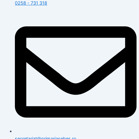
0258 - 731 318
secretariat@primariasebes.ro