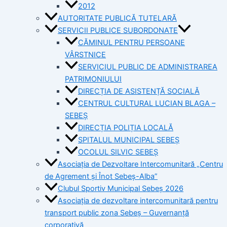
2012
AUTORITATE PUBLICĂ TUTELARĂ
SERVICII PUBLICE SUBORDONATE
CĂMINUL PENTRU PERSOANE
VÂRSTNICE
SERVICIUL PUBLIC DE ADMINISTRAREA
PATRIMONIULUI
DIRECȚIA DE ASISTENȚĂ SOCIALĂ
CENTRUL CULTURAL LUCIAN BLAGA –
SEBEȘ
DIRECȚIA POLIȚIA LOCALĂ
SPITALUL MUNICIPAL SEBEȘ
OCOLUL SILVIC SEBEȘ
Asociația de Dezvoltare Intercomunitară „Centru
de Agrement și Înot Sebeș-Alba”
Clubul Sportiv Municipal Sebeș 2026
Asociația de dezvoltare intercomunitară pentru
transport public zona Sebeș – Guvernanță
corporativă