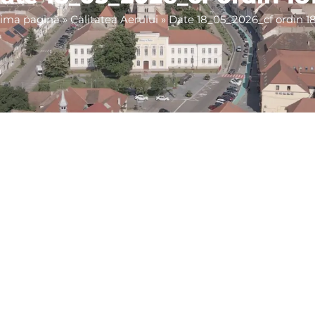
ima pagină
»
Calitatea Aerului
»
Date 18_05_2026_cf ordin 1