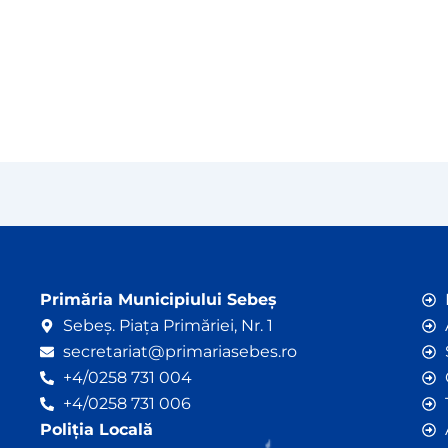
Primăria Municipiului Sebeș
Sebeș. Piața Primăriei, Nr. 1
secretariat@primariasebes.ro
+4/0258 731 004
+4/0258 731 006
Poliția Locală