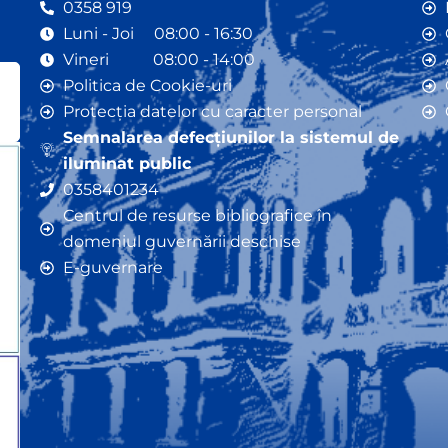
0358 919
Luni - Joi 08:00 - 16:30
Vineri 08:00 - 14:00
Politica de Cookie-uri
Protecția datelor cu caracter personal
Semnalarea defecțiunilor la sistemul de
iluminat public
0358401234
Centrul de resurse bibliografice în
domeniul guvernării deschise
E-guvernare