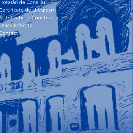
Hotarâri de Consiliu
Certificate de Urbanism
Autorizații de Construcții
Orașe Înfrățite
Contact