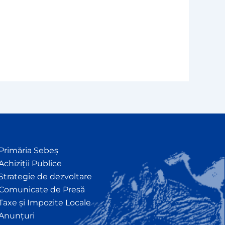
Primăria Sebeș
Achiziții Publice
Strategie de dezvoltare
Comunicate de Presă
Taxe și Impozite Locale
Anunțuri