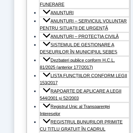
FUNERARE
ANUNȚURI
ANUNȚURI – SERVICIUL VOLUNTAR
PENTRU SITUAȚII DE URGENȚĂ
ANUNȚURI – PROTECȚIA CIVILĂ
SISTEMUL DE GESTIONARE A
DEȘEURILOR ÎN MUNICIPIUL SEBEȘ
Dezbateri publice conform H.C.L.
81/2025 (anterior 177/2017)
LISTA FUNCȚIILOR CONFORM LEGII
153/2017
RAPOARTE DE APLICARE A LEGII
544/2001 și 52/2003
Registrul Unic al Transparenței
Intereselor
REGISTRUL BUNURILOR PRIMITE
CU TITLU GRATUIT ÎN CADRUL