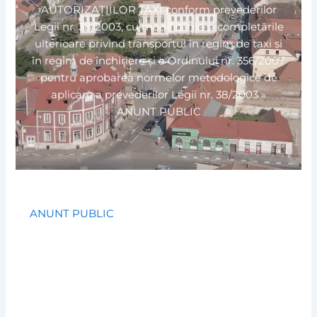
AUTORIZAȚIILOR TAXI conform prevederilor
Legii nr. 38/2003, cu modificările și completările
ulterioare privind transportul în regim de taxi și
în regim de închiriere și a Ordinului nr. 356/2007
pentru aprobarea normelor metodologice de
aplicare a prevederilor Legii nr. 38/2003
»
ANUNT PUBLIC
ANUNT PUBLIC