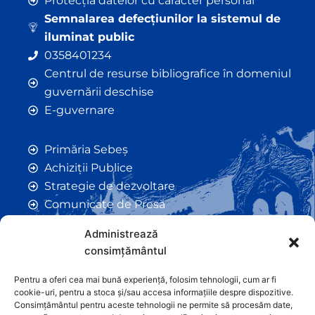
Protecția datelor cu caracter personal
Semnalarea defecțiunilor la sistemul de
iluminat public
0358401234
Centrul de resurse bibliografice în domeniul
guvernării deschise
E-guvernare
Primăria Sebeș
Achiziții Publice
Strategie de dezvoltare
Comunicate de Presă
Taxe și Impozite Locale
Administrează
Anunțuri
consimțământul
Hotarâri de Consiliu
Certificate de Urbanism
Pentru a oferi cea mai bună experiență, folosim tehnologii, cum ar fi
cookie-uri, pentru a stoca și/sau accesa informațiile despre dispozitive.
Autorizații de Construcții
Consimțământul pentru aceste tehnologii ne permite să procesăm date,
Orașe Înfrățite