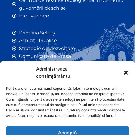
Centrul de resurse bibliografice în domeniul
guvernării deschise
E-guvernare
Primăria Sebeș
Achiziții Publice
Strategie de dezvoltare
Comunicate de Presă
Taxe și Impozite Locale
Administrează
Anunțuri
consimțământul
Hotarâri de Consiliu
Certificate de Urbanism
Pentru a oferi cea mai bună experiență, folosim tehnologii, cum ar fi
cookie-uri, pentru a stoca și/sau accesa informațiile despre dispozitive.
Autorizații de Construcții
Consimțământul pentru aceste tehnologii ne permite să procesăm date,
Orașe Înfrățite
cum ar fi comportamentul de navigare sau ID-uri unice pe acest site.
Dacă nu îți dai consimțământul sau îți retragi consimțământul dat poate
Contact
avea afecte negative asupra unor anumite funcționalități și funcții.
Acceptă