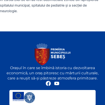
spitalului municipal, spitalului de pediatrie și a secției de
neurologie.
Orașul în care se îmbină istoria cu dezvoltarea
economică, un oraș pitoresc cu mărturii culturale,
care a reușit să-și păstreze atmosfera primitoare.
F
Y
a
o
c
u
e
t
b
u