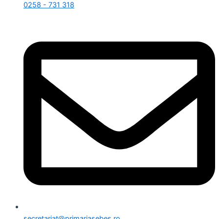
0258 - 731 318
secretariat@primariasebes.ro