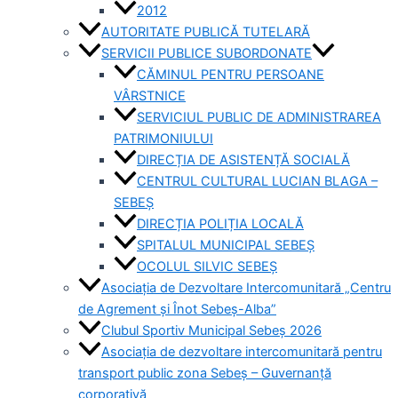
2012
AUTORITATE PUBLICĂ TUTELARĂ
SERVICII PUBLICE SUBORDONATE
CĂMINUL PENTRU PERSOANE
VÂRSTNICE
SERVICIUL PUBLIC DE ADMINISTRAREA
PATRIMONIULUI
DIRECȚIA DE ASISTENȚĂ SOCIALĂ
CENTRUL CULTURAL LUCIAN BLAGA –
SEBEȘ
DIRECȚIA POLIȚIA LOCALĂ
SPITALUL MUNICIPAL SEBEȘ
OCOLUL SILVIC SEBEȘ
Asociația de Dezvoltare Intercomunitară „Centru
de Agrement și Înot Sebeș-Alba”
Clubul Sportiv Municipal Sebeș 2026
Asociația de dezvoltare intercomunitară pentru
transport public zona Sebeș – Guvernanță
corporativă