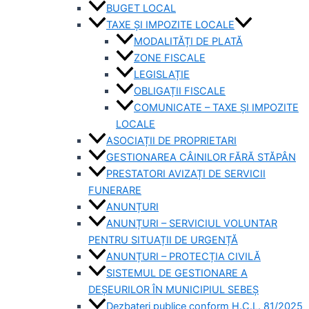
BUGET LOCAL
TAXE ȘI IMPOZITE LOCALE
MODALITĂȚI DE PLATĂ
ZONE FISCALE
LEGISLAȚIE
OBLIGAȚII FISCALE
COMUNICATE – TAXE ȘI IMPOZITE
LOCALE
ASOCIAȚII DE PROPRIETARI
GESTIONAREA CÂINILOR FĂRĂ STĂPÂN
PRESTATORI AVIZAȚI DE SERVICII
FUNERARE
ANUNȚURI
ANUNȚURI – SERVICIUL VOLUNTAR
PENTRU SITUAȚII DE URGENȚĂ
ANUNȚURI – PROTECȚIA CIVILĂ
SISTEMUL DE GESTIONARE A
DEȘEURILOR ÎN MUNICIPIUL SEBEȘ
Dezbateri publice conform H.C.L. 81/2025