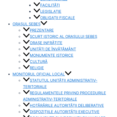
FACILITĂȚI
LEGISLAȚIE
OBLIGAȚII FISCALE
ORAȘUL SEBEȘ
PREZENTARE
SCURT ISTORIC AL ORAȘULUI SEBEȘ
ORAȘE INFRĂȚITE
UNITĂȚI DE ÎNVĂȚĂMÂNT
MONUMENTE ISTORICE
CULTURĂ
RELIGIE
MONITORUL OFICIAL LOCAL
STATUTUL UNITĂȚII ADMINISTRATIV-
TERITORIALE
REGULAMENTELE PRIVIND PROCEDURILE
ADMINISTRATIV-TERITORIALE
HOTĂRÂRILE AUTORITĂȚII DELIBERATIVE
DISPOZIȚIILE AUTORITĂȚII EXECUTIVE