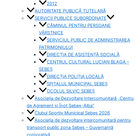
2012
AUTORITATE PUBLICĂ TUTELARĂ
SERVICII PUBLICE SUBORDONATE
CĂMINUL PENTRU PERSOANE
VÂRSTNICE
SERVICIUL PUBLIC DE ADMINISTRAREA
PATRIMONIULUI
DIRECȚIA DE ASISTENȚĂ SOCIALĂ
CENTRUL CULTURAL LUCIAN BLAGA –
SEBEȘ
DIRECȚIA POLIȚIA LOCALĂ
SPITALUL MUNICIPAL SEBEȘ
OCOLUL SILVIC SEBEȘ
Asociația de Dezvoltare Intercomunitară „Centru
de Agrement și Înot Sebeș-Alba”
Clubul Sportiv Municipal Sebeș 2026
Asociația de dezvoltare intercomunitară pentru
transport public zona Sebeș – Guvernanță
corporativă