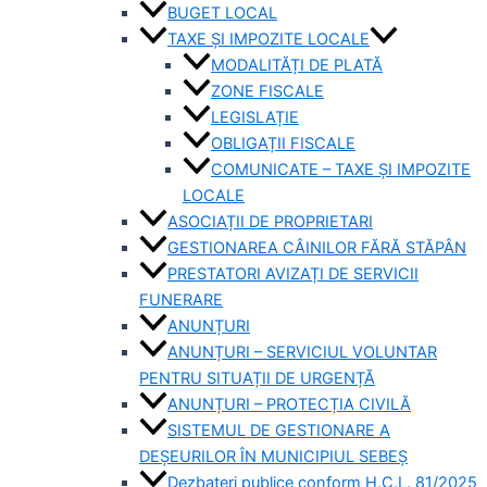
BUGET LOCAL
TAXE ȘI IMPOZITE LOCALE
MODALITĂȚI DE PLATĂ
ZONE FISCALE
LEGISLAȚIE
OBLIGAȚII FISCALE
COMUNICATE – TAXE ȘI IMPOZITE
LOCALE
ASOCIAȚII DE PROPRIETARI
GESTIONAREA CÂINILOR FĂRĂ STĂPÂN
PRESTATORI AVIZAȚI DE SERVICII
FUNERARE
ANUNȚURI
ANUNȚURI – SERVICIUL VOLUNTAR
PENTRU SITUAȚII DE URGENȚĂ
ANUNȚURI – PROTECȚIA CIVILĂ
SISTEMUL DE GESTIONARE A
DEȘEURILOR ÎN MUNICIPIUL SEBEȘ
Dezbateri publice conform H.C.L. 81/2025