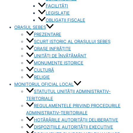
FACILITĂȚI
LEGISLAȚIE
OBLIGAȚII FISCALE
ORAȘUL SEBEȘ
PREZENTARE
SCURT ISTORIC AL ORAȘULUI SEBEȘ
ORAȘE INFRĂȚITE
UNITĂȚI DE ÎNVĂȚĂMÂNT
MONUMENTE ISTORICE
CULTURĂ
RELIGIE
MONITORUL OFICIAL LOCAL
STATUTUL UNITĂȚII ADMINISTRATIV-
TERITORIALE
REGULAMENTELE PRIVIND PROCEDURILE
ADMINISTRATIV-TERITORIALE
HOTĂRÂRILE AUTORITĂȚII DELIBERATIVE
DISPOZIȚIILE AUTORITĂȚII EXECUTIVE