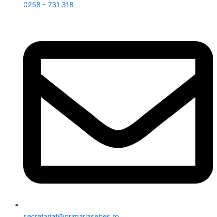
0258 - 731 318
secretariat@primariasebes.ro