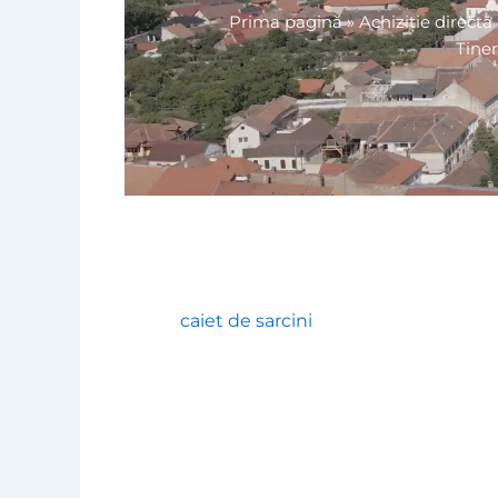
Prima pagină
»
Achiziție directă 
Tiner
caiet de sarcini