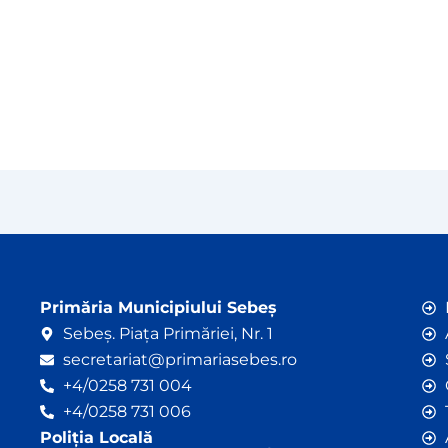
Primăria Municipiului Sebeș
Sebeș. Piața Primăriei, Nr. 1
secretariat@primariasebes.ro
+4/0258 731 004
+4/0258 731 006
Poliția Locală