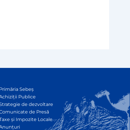
Primăria Sebeș
Achiziții Publice
Strategie de dezvoltare
Comunicate de Presă
Taxe și Impozite Locale
Anunțuri