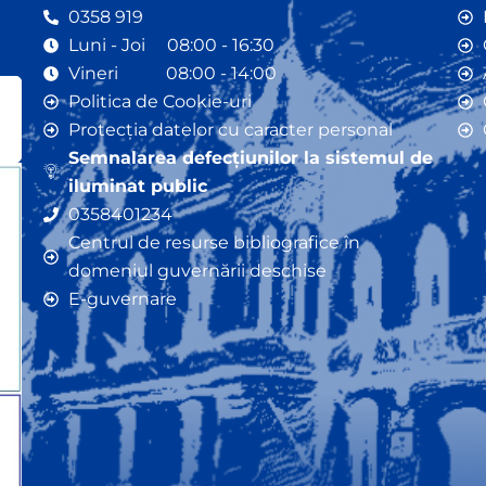
0358 919
Luni - Joi 08:00 - 16:30
Vineri 08:00 - 14:00
Politica de Cookie-uri
Protecția datelor cu caracter personal
Semnalarea defecțiunilor la sistemul de
iluminat public
0358401234
Centrul de resurse bibliografice în
domeniul guvernării deschise
E-guvernare