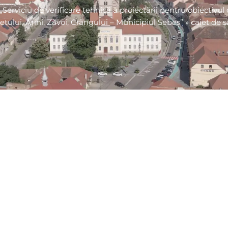
„Serviciu de verificare tehnică a proiectării pentru obiectivul 
etului, Arini, Zăvoi, Crângului – Municipiul Sebeș”
»
caiet de s