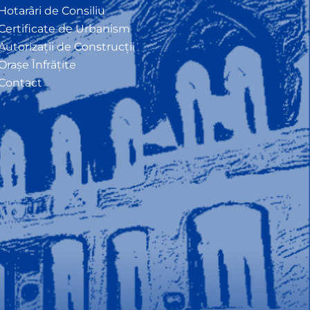
Hotarâri de Consiliu
Certificate de Urbanism
Autorizații de Construcții
Orașe Înfrățite
Contact