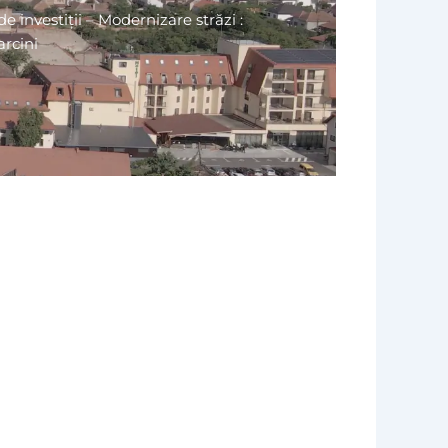
de investiții – Modernizare străzi :
arcini