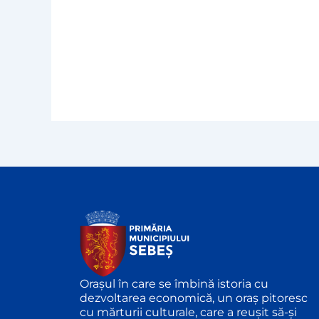
Orașul în care se îmbină istoria cu
dezvoltarea economică, un oraș pitoresc
cu mărturii culturale, care a reușit să-și