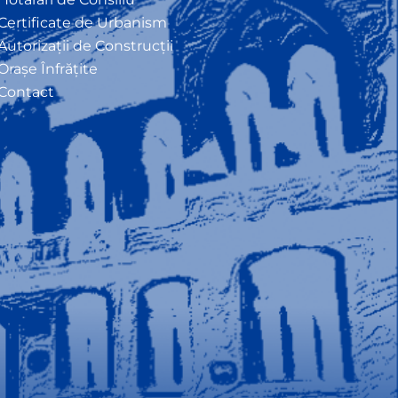
Certificate de Urbanism
Autorizații de Construcții
Orașe Înfrățite
Contact