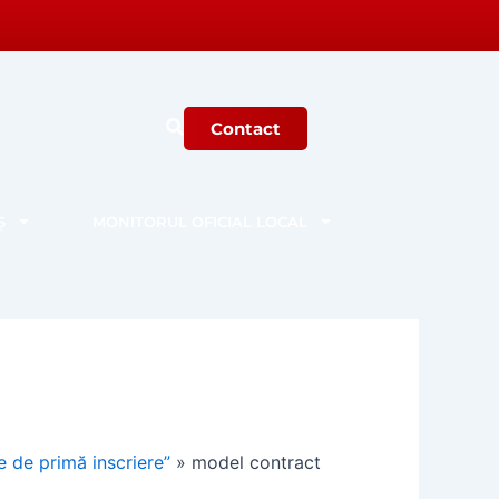
Contact
Ș
MONITORUL OFICIAL LOCAL
e de primă inscriere”
»
model contract