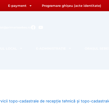
E-payment
Programare ghișeu (acte identitate)
F
Y
riat@primariasebes.ro
a
o
c
u
e
t
b
u
IUL LOCAL
E-ADMINISTRAȚIE
ORAȘUL SEBE
o
b
o
e
k
ervicii topo-cadastrale de recepție tehnică și topo-cadastral