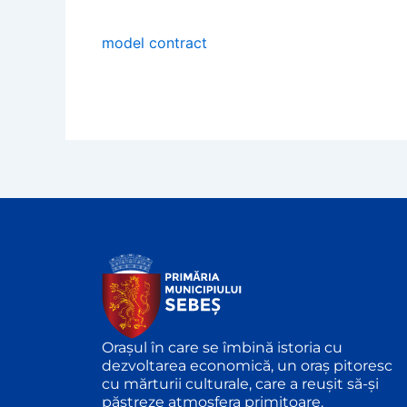
model contract
Orașul în care se îmbină istoria cu
dezvoltarea economică, un oraș pitoresc
cu mărturii culturale, care a reușit să-și
păstreze atmosfera primitoare.