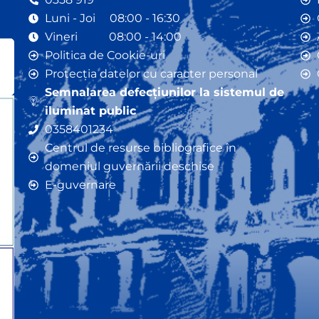
Luni - Joi 08:00 - 16:30
Vineri 08:00 - 14:00
Politica de Cookie-uri
Protecția datelor cu caracter personal
Semnalarea defecțiunilor la sistemul de
iluminat public
0358401234
Centrul de resurse bibliografice în
domeniul guvernării deschise
E-guvernare