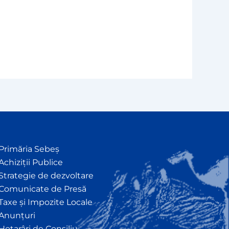
Primăria Sebeș
Achiziții Publice
Strategie de dezvoltare
Comunicate de Presă
Taxe și Impozite Locale
Anunțuri
Hotarâri de Consiliu