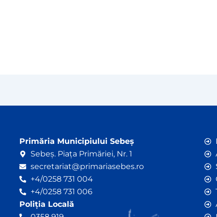
Primăria Municipiului Sebeș
Sebeș. Piața Primăriei, Nr. 1
secretariat@primariasebes.ro
+4/0258 731 004
+4/0258 731 006
Poliția Locală
0358 919