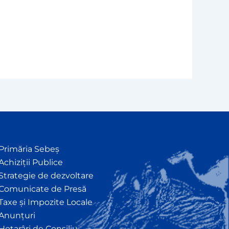
Primăria Sebeș
Achiziții Publice
Strategie de dezvoltare
Comunicate de Presă
Taxe și Impozite Locale
Anunțuri
Hotarâri de Consiliu