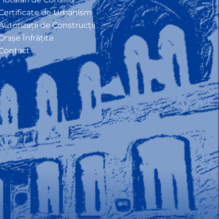
Certificate de Urbanism
Autorizații de Construcții
Orașe Înfrățite
Contact