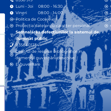
Luni - Joi 08:00 - 16:30
Vineri 08:00 - 14:00
Politica de Cookie-uri
Protecția datelor cu caracter personal
Semnalarea defecțiunilor la sistemul de
iluminat public
0358401234
Centrul de resurse bibliografice în
domeniul guvernării deschise
E-guvernare