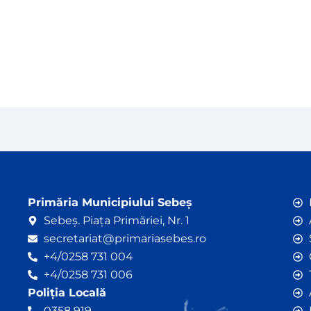
Primăria Municipiului Sebeș
Sebeș. Piața Primăriei, Nr. 1
secretariat@primariasebes.ro
+4/0258 731 004
+4/0258 731 006
Poliția Locală
0358 919