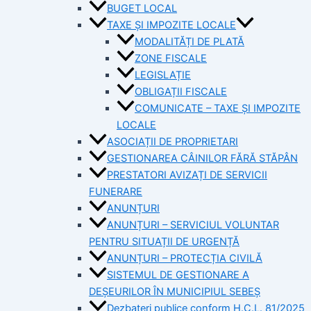
BUGET LOCAL
TAXE ȘI IMPOZITE LOCALE
MODALITĂȚI DE PLATĂ
ZONE FISCALE
LEGISLAȚIE
OBLIGAȚII FISCALE
COMUNICATE – TAXE ȘI IMPOZITE
LOCALE
ASOCIAȚII DE PROPRIETARI
GESTIONAREA CÂINILOR FĂRĂ STĂPÂN
PRESTATORI AVIZAȚI DE SERVICII
FUNERARE
ANUNȚURI
ANUNȚURI – SERVICIUL VOLUNTAR
PENTRU SITUAȚII DE URGENȚĂ
ANUNȚURI – PROTECȚIA CIVILĂ
SISTEMUL DE GESTIONARE A
DEȘEURILOR ÎN MUNICIPIUL SEBEȘ
Dezbateri publice conform H.C.L. 81/2025