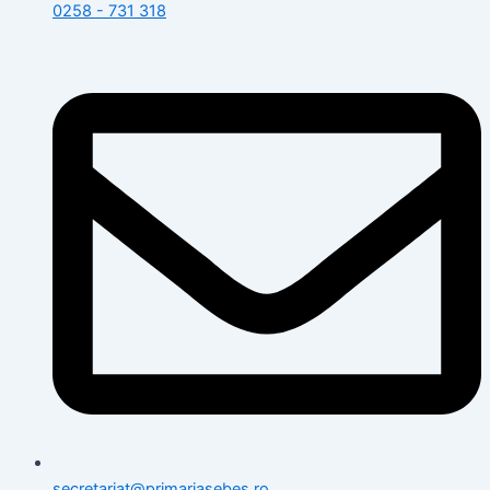
0258 - 731 318
secretariat@primariasebes.ro