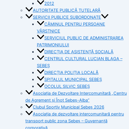
2012
AUTORITATE PUBLICĂ TUTELARĂ
SERVICII PUBLICE SUBORDONATE
CĂMINUL PENTRU PERSOANE
VÂRSTNICE
SERVICIUL PUBLIC DE ADMINISTRAREA
PATRIMONIULUI
DIRECȚIA DE ASISTENȚĂ SOCIALĂ
CENTRUL CULTURAL LUCIAN BLAGA –
SEBEȘ
DIRECȚIA POLIȚIA LOCALĂ
SPITALUL MUNICIPAL SEBEȘ
OCOLUL SILVIC SEBEȘ
Asociația de Dezvoltare Intercomunitară „Centru
de Agrement și Înot Sebeș-Alba”
Clubul Sportiv Municipal Sebeș 2026
Asociația de dezvoltare intercomunitară pentru
transport public zona Sebeș – Guvernanță
corporativă