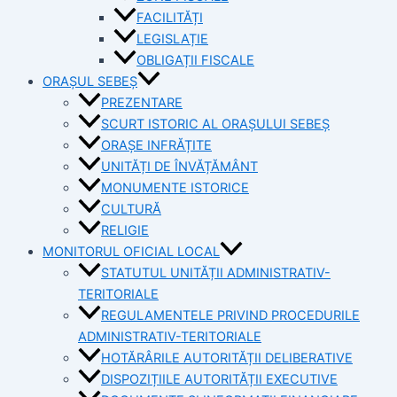
FACILITĂȚI
LEGISLAȚIE
OBLIGAȚII FISCALE
ORAȘUL SEBEȘ
PREZENTARE
SCURT ISTORIC AL ORAȘULUI SEBEȘ
ORAȘE INFRĂȚITE
UNITĂȚI DE ÎNVĂȚĂMÂNT
MONUMENTE ISTORICE
CULTURĂ
RELIGIE
MONITORUL OFICIAL LOCAL
STATUTUL UNITĂȚII ADMINISTRATIV-
TERITORIALE
REGULAMENTELE PRIVIND PROCEDURILE
ADMINISTRATIV-TERITORIALE
HOTĂRÂRILE AUTORITĂȚII DELIBERATIVE
DISPOZIȚIILE AUTORITĂȚII EXECUTIVE