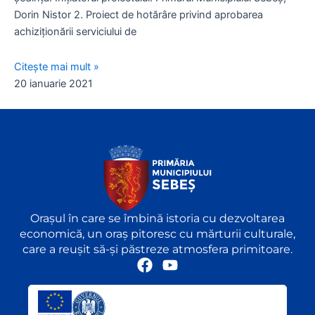
Dorin Nistor 2. Proiect de hotărâre privind aprobarea
achiziționării serviciului de
Citește mai mult »
20 ianuarie 2021
Orașul în care se îmbină istoria cu dezvoltarea
economică, un oraș pitoresc cu mărturii culturale,
care a reușit să-și păstreze atmosfera primitoare.
F
Y
a
o
c
u
e
t