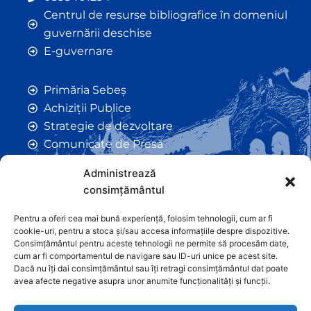
Centrul de resurse bibliografice în domeniul
guvernării deschise
E-guvernare
Primăria Sebeș
Achiziții Publice
Strategie de dezvoltare
Comunicate de Presă
Taxe și Impozite Locale
Administrează
Anunțuri
consimțământul
Hotarâri de Consiliu
Certificate de Urbanism
Pentru a oferi cea mai bună experiență, folosim tehnologii, cum ar fi
cookie-uri, pentru a stoca și/sau accesa informațiile despre dispozitive.
Autorizații de Construcții
Consimțământul pentru aceste tehnologii ne permite să procesăm date,
Orașe Înfrățite
cum ar fi comportamentul de navigare sau ID-uri unice pe acest site.
Dacă nu îți dai consimțământul sau îți retragi consimțământul dat poate
Contact
avea afecte negative asupra unor anumite funcționalități și funcții.