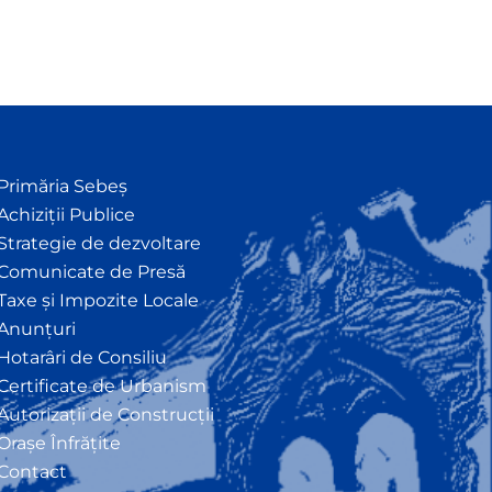
Primăria Sebeș
Achiziții Publice
Strategie de dezvoltare
Comunicate de Presă
Taxe și Impozite Locale
Anunțuri
Hotarâri de Consiliu
Certificate de Urbanism
Autorizații de Construcții
Orașe Înfrățite
Contact