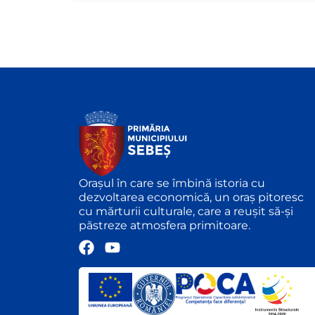
Orașul în care se îmbină istoria cu
dezvoltarea economică, un oraș pitoresc
cu mărturii culturale, care a reușit să-și
păstreze atmosfera primitoare.
F
Y
a
o
c
u
e
t
b
u