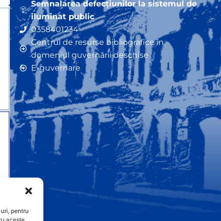
Semnalarea defecțiunilor la sistemul de
iluminat public
0358401234
Centrul de resurse bibliografice în
domeniul guvernării deschise
E-guvernare
uri, pentru
ru aceste