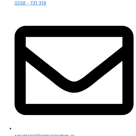
0258 - 731 318
secretariat@primariasebes.ro