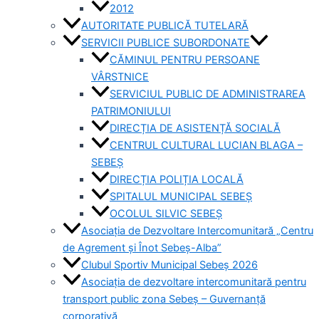
2012
AUTORITATE PUBLICĂ TUTELARĂ
SERVICII PUBLICE SUBORDONATE
CĂMINUL PENTRU PERSOANE
VÂRSTNICE
SERVICIUL PUBLIC DE ADMINISTRAREA
PATRIMONIULUI
DIRECȚIA DE ASISTENȚĂ SOCIALĂ
CENTRUL CULTURAL LUCIAN BLAGA –
SEBEȘ
DIRECȚIA POLIȚIA LOCALĂ
SPITALUL MUNICIPAL SEBEȘ
OCOLUL SILVIC SEBEȘ
Asociația de Dezvoltare Intercomunitară „Centru
de Agrement și Înot Sebeș-Alba”
Clubul Sportiv Municipal Sebeș 2026
Asociația de dezvoltare intercomunitară pentru
transport public zona Sebeș – Guvernanță
corporativă