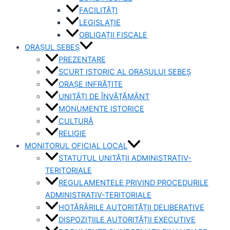
FACILITĂȚI
LEGISLAȚIE
OBLIGAȚII FISCALE
ORAȘUL SEBEȘ
PREZENTARE
SCURT ISTORIC AL ORAȘULUI SEBEȘ
ORAȘE INFRĂȚITE
UNITĂȚI DE ÎNVĂȚĂMÂNT
MONUMENTE ISTORICE
CULTURĂ
RELIGIE
MONITORUL OFICIAL LOCAL
STATUTUL UNITĂȚII ADMINISTRATIV-
TERITORIALE
REGULAMENTELE PRIVIND PROCEDURILE
ADMINISTRATIV-TERITORIALE
HOTĂRÂRILE AUTORITĂȚII DELIBERATIVE
DISPOZIȚIILE AUTORITĂȚII EXECUTIVE