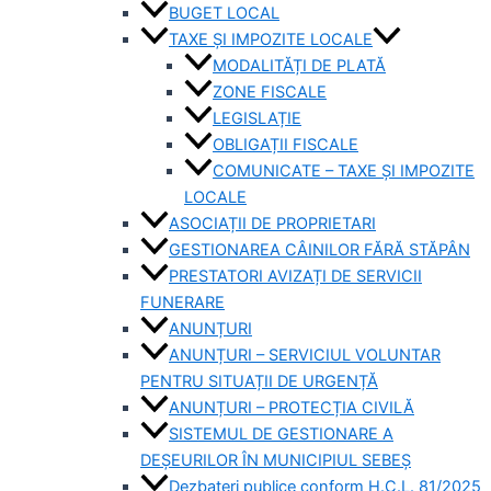
BUGET LOCAL
TAXE ȘI IMPOZITE LOCALE
MODALITĂȚI DE PLATĂ
ZONE FISCALE
LEGISLAȚIE
OBLIGAȚII FISCALE
COMUNICATE – TAXE ȘI IMPOZITE
LOCALE
ASOCIAȚII DE PROPRIETARI
GESTIONAREA CÂINILOR FĂRĂ STĂPÂN
PRESTATORI AVIZAȚI DE SERVICII
FUNERARE
ANUNȚURI
ANUNȚURI – SERVICIUL VOLUNTAR
PENTRU SITUAȚII DE URGENȚĂ
ANUNȚURI – PROTECȚIA CIVILĂ
SISTEMUL DE GESTIONARE A
DEȘEURILOR ÎN MUNICIPIUL SEBEȘ
Dezbateri publice conform H.C.L. 81/2025