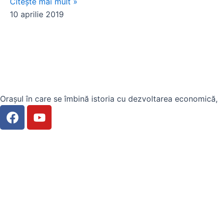
Citește mai mult »
10 aprilie 2019
Orașul în care se îmbină istoria cu dezvoltarea economică, u
F
Y
a
o
c
u
e
t
b
u
o
b
o
e
k