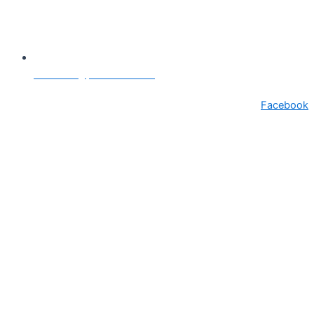
secretariat@primariasebes.ro
Facebook