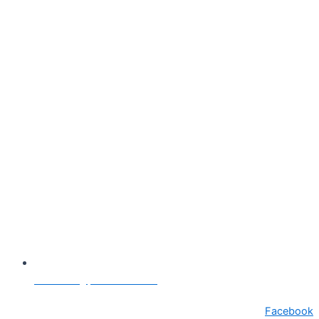
secretariat@primariasebes.ro
Facebook