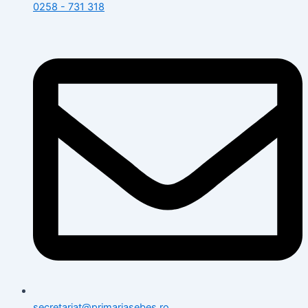
0258 - 731 318
secretariat@primariasebes.ro