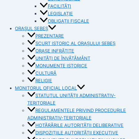
FACILITĂȚI
LEGISLAȚIE
OBLIGAȚII FISCALE
ORAȘUL SEBEȘ
PREZENTARE
SCURT ISTORIC AL ORAȘULUI SEBEȘ
ORAȘE INFRĂȚITE
UNITĂȚI DE ÎNVĂȚĂMÂNT
MONUMENTE ISTORICE
CULTURĂ
RELIGIE
MONITORUL OFICIAL LOCAL
STATUTUL UNITĂȚII ADMINISTRATIV-
TERITORIALE
REGULAMENTELE PRIVIND PROCEDURILE
ADMINISTRATIV-TERITORIALE
HOTĂRÂRILE AUTORITĂȚII DELIBERATIVE
DISPOZIȚIILE AUTORITĂȚII EXECUTIVE