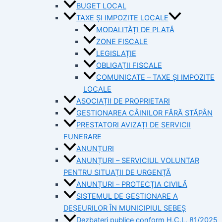
BUGET LOCAL
TAXE ȘI IMPOZITE LOCALE
MODALITĂȚI DE PLATĂ
ZONE FISCALE
LEGISLAȚIE
OBLIGAȚII FISCALE
COMUNICATE – TAXE ȘI IMPOZITE
LOCALE
ASOCIAȚII DE PROPRIETARI
GESTIONAREA CÂINILOR FĂRĂ STĂPÂN
PRESTATORI AVIZAȚI DE SERVICII
FUNERARE
ANUNȚURI
ANUNȚURI – SERVICIUL VOLUNTAR
PENTRU SITUAȚII DE URGENȚĂ
ANUNȚURI – PROTECȚIA CIVILĂ
SISTEMUL DE GESTIONARE A
DEȘEURILOR ÎN MUNICIPIUL SEBEȘ
Dezbateri publice conform H.C.L. 81/2025