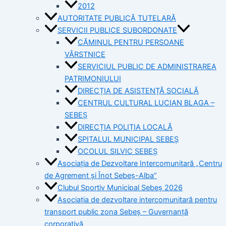
2012
AUTORITATE PUBLICĂ TUTELARĂ
SERVICII PUBLICE SUBORDONATE
CĂMINUL PENTRU PERSOANE
VÂRSTNICE
SERVICIUL PUBLIC DE ADMINISTRAREA
PATRIMONIULUI
DIRECȚIA DE ASISTENȚĂ SOCIALĂ
CENTRUL CULTURAL LUCIAN BLAGA –
SEBEȘ
DIRECȚIA POLIȚIA LOCALĂ
SPITALUL MUNICIPAL SEBEȘ
OCOLUL SILVIC SEBEȘ
Asociația de Dezvoltare Intercomunitară „Centru
de Agrement și Înot Sebeș-Alba”
Clubul Sportiv Municipal Sebeș 2026
Asociația de dezvoltare intercomunitară pentru
transport public zona Sebeș – Guvernanță
corporativă