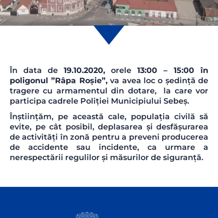
În data de
19
.10.2020,
orele
13:00 – 15:00 în
poligonul ”Râpa Roșie”,
va avea loc o ședință de
tragere cu armamentul din dotare, la care vor
participa cadrele Poliției Municipiului Sebeș.
Înştiinţăm, pe această cale, populaţia civilă să
evite, pe cât posibil, deplasarea şi desfăşurarea
de activităţi în zonă pentru a preveni producerea
de accidente sau incidente, ca urmare a
nerespectării regulilor şi măsurilor de siguranţă.