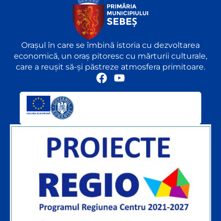
Orașul în care se îmbină istoria cu dezvoltarea
economică, un oraș pitoresc cu mărturii culturale,
care a reușit să-și păstreze atmosfera primitoare.
F
Y
a
o
c
u
e
t
b
u
o
b
o
e
k