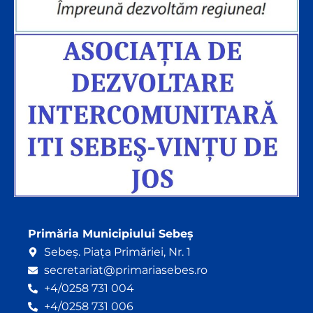
Primăria Municipiului Sebeș
Sebeș. Piața Primăriei, Nr. 1
secretariat@primariasebes.ro
+4/0258 731 004
+4/0258 731 006