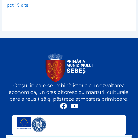
pct 15 site
Orașul în care se îmbină istoria cu dezvoltarea
economică, un oraș pitoresc cu mărturii culturale,
care a reușit să-și păstreze atmosfera primitoare.
F
Y
a
o
c
u
e
t
b
u