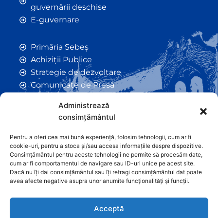
guvernării deschise
E-guvernare
Primăria Sebeș
Achiziții Publice
Strategie de dezvoltare
Comunicate de Presă
Taxe și Impozite Locale
Administrează
Anunțuri
consimțământul
Hotarâri de Consiliu
Certificate de Urbanism
Pentru a oferi cea mai bună experiență, folosim tehnologii, cum ar fi
cookie-uri, pentru a stoca și/sau accesa informațiile despre dispozitive.
Autorizații de Construcții
Consimțământul pentru aceste tehnologii ne permite să procesăm date,
Orașe Înfrățite
cum ar fi comportamentul de navigare sau ID-uri unice pe acest site.
Dacă nu îți dai consimțământul sau îți retragi consimțământul dat poate
Contact
avea afecte negative asupra unor anumite funcționalități și funcții.
Acceptă