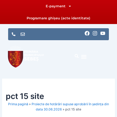
Skip
E-payment
to
content
Programare ghișeu (acte identitate)
F
I
Y
a
n
o
c
s
u
e
t
t
b
a
u
o
g
b
o
r
e
k
a
m
pct 15 site
Prima pagină
»
Proiecte de hotărâri supuse aprobării în ședința din
data 30.06.2026
»
pct 15 site