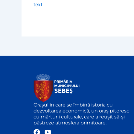
text
Orașul în care se îmbină istoria cu
dezvoltarea economică, un oraș pitoresc
cu mărturii culturale, care a reușit să-și
păstreze atmosfera primitoare.
F
Y