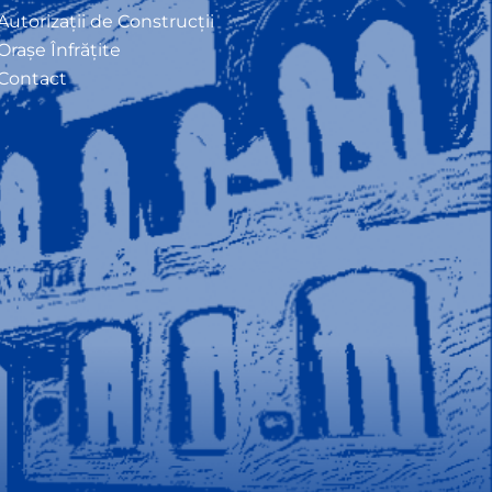
Autorizații de Construcții
Orașe Înfrățite
Contact