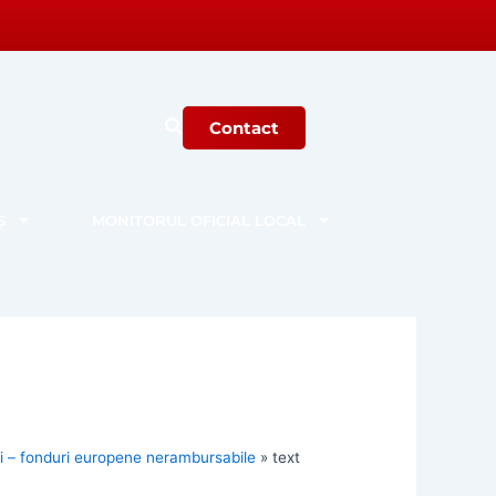
Contact
Ș
MONITORUL OFICIAL LOCAL
lei – fonduri europene nerambursabile
»
text