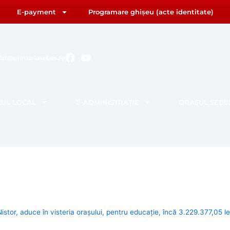
E-payment
Programare ghișeu (acte identitate)
F
Y
riat@primariasebes.ro
a
o
c
u
e
t
b
u
IUL LOCAL
E-ADMINISTRAȚIE
ORAȘUL SEBE
o
b
o
e
k
istor, aduce în visteria orașului, pentru educație, încă 3.229.377,05 