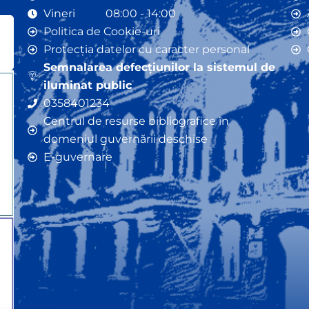
Vineri 08:00 - 14:00
Politica de Cookie-uri
Protecția datelor cu caracter personal
Semnalarea defecțiunilor la sistemul de
iluminat public
0358401234
Centrul de resurse bibliografice în
domeniul guvernării deschise
E-guvernare