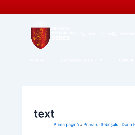
Skip
to
content
0258 - 731 318
secreta
ACASĂ
PRIMĂRIA SEBEȘ
CONSIL
text
Prima pagină
»
Primarul Sebeșului, Dorin N