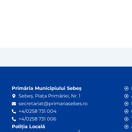
Primăria Municipiului Sebeș
Sebeș. Piața Primăriei, Nr. 1
secretariat@primariasebes.ro
+4/0258 731 004
+4/0258 731 006
Poliția Locală