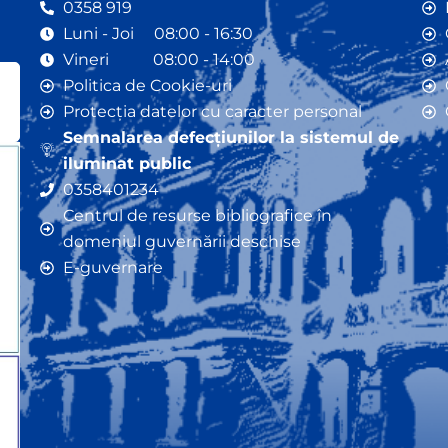
0358 919
Luni - Joi 08:00 - 16:30
Vineri 08:00 - 14:00
Politica de Cookie-uri
Protecția datelor cu caracter personal
Semnalarea defecțiunilor la sistemul de
iluminat public
0358401234
Centrul de resurse bibliografice în
domeniul guvernării deschise
E-guvernare