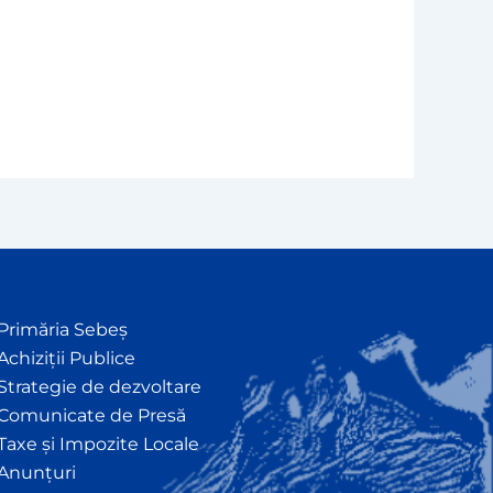
Primăria Sebeș
Achiziții Publice
Strategie de dezvoltare
Comunicate de Presă
Taxe și Impozite Locale
Anunțuri