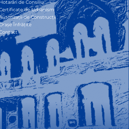
Hotarâri de Consiliu
Certificate de Urbanism
Autorizații de Construcții
Orașe Înfrățite
Contact