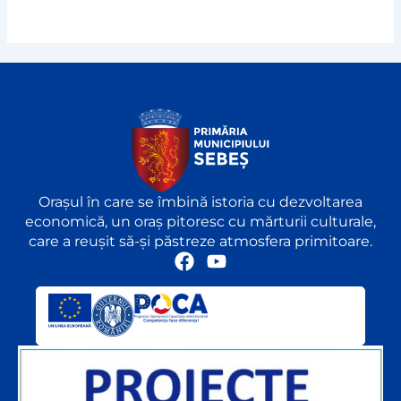
Orașul în care se îmbină istoria cu dezvoltarea
economică, un oraș pitoresc cu mărturii culturale,
care a reușit să-și păstreze atmosfera primitoare.
F
Y
a
o
c
u
e
t
b
u
o
b
o
e
k