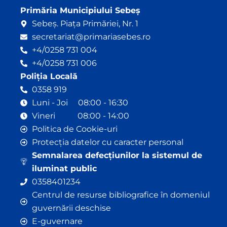
Primăria Municipiului Sebeș
Sebeș. Piața Primăriei, Nr. 1
secretariat@primariasebes.ro
+4/0258 731 004
+4/0258 731 006
Poliția Locală
0358 919
Luni - Joi 08:00 - 16:30
Vineri 08:00 - 14:00
Politica de Cookie-uri
Protecția datelor cu caracter personal
Semnalarea defecțiunilor la sistemul de
iluminat public
0358401234
Centrul de resurse bibliografice în domeniul
guvernării deschise
E-guvernare