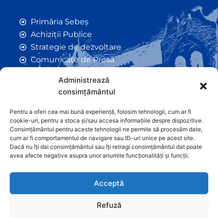
Primăria Sebeș
Achiziții Publice
Strategie de dezvoltare
Comunicate de Presă
Taxe și Impozite Locale
Administrează
Anunțuri
consimțământul
Hotarâri de Consiliu
Certificate de Urbanism
Pentru a oferi cea mai bună experiență, folosim tehnologii, cum ar fi
cookie-uri, pentru a stoca și/sau accesa informațiile despre dispozitive.
Autorizații de Construcții
Consimțământul pentru aceste tehnologii ne permite să procesăm date,
Orașe Înfrățite
cum ar fi comportamentul de navigare sau ID-uri unice pe acest site.
Dacă nu îți dai consimțământul sau îți retragi consimțământul dat poate
Contact
avea afecte negative asupra unor anumite funcționalități și funcții.
Acceptă
Refuză