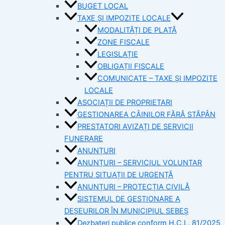
BUGET LOCAL
TAXE ȘI IMPOZITE LOCALE
MODALITĂȚI DE PLATĂ
ZONE FISCALE
LEGISLAȚIE
OBLIGAȚII FISCALE
COMUNICATE – TAXE ȘI IMPOZITE
LOCALE
ASOCIAȚII DE PROPRIETARI
GESTIONAREA CÂINILOR FĂRĂ STĂPÂN
PRESTATORI AVIZAȚI DE SERVICII
FUNERARE
ANUNȚURI
ANUNȚURI – SERVICIUL VOLUNTAR
PENTRU SITUAȚII DE URGENȚĂ
ANUNȚURI – PROTECȚIA CIVILĂ
SISTEMUL DE GESTIONARE A
DEȘEURILOR ÎN MUNICIPIUL SEBEȘ
Dezbateri publice conform H.C.L. 81/2025