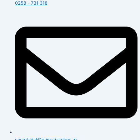
0258 - 731 318
secretariat@primariasebes.ro