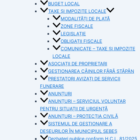
BUGET LOCAL
TAXE ȘI IMPOZITE LOCALE
MODALITĂȚI DE PLATĂ
ZONE FISCALE
LEGISLAȚIE
OBLIGAȚII FISCALE
COMUNICATE – TAXE ȘI IMPOZITE
LOCALE
ASOCIAȚII DE PROPRIETARI
GESTIONAREA CÂINILOR FĂRĂ STĂPÂN
PRESTATORI AVIZAȚI DE SERVICII
FUNERARE
ANUNȚURI
ANUNȚURI – SERVICIUL VOLUNTAR
PENTRU SITUAȚII DE URGENȚĂ
ANUNȚURI – PROTECȚIA CIVILĂ
SISTEMUL DE GESTIONARE A
DEȘEURILOR ÎN MUNICIPIUL SEBEȘ
Dezbateri publice conform H.C.L. 81/2025