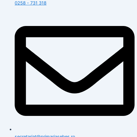
0258 - 731 318
secretariat@primariasebes.ro