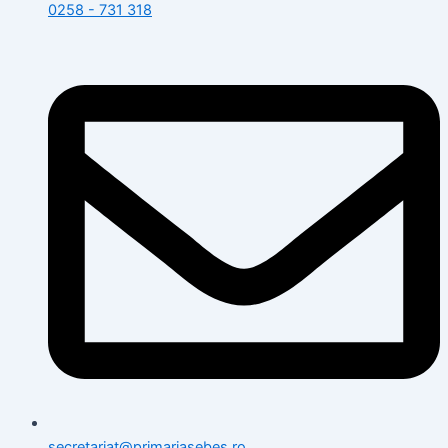
0258 - 731 318
secretariat@primariasebes.ro