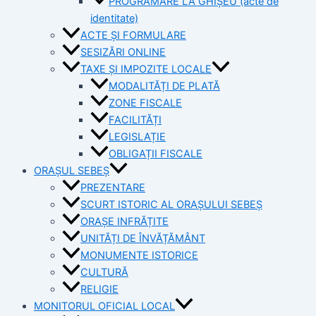
PROGRAMARE LA GHIȘEU (acte de
identitate)
ACTE ȘI FORMULARE
SESIZĂRI ONLINE
TAXE ȘI IMPOZITE LOCALE
MODALITĂȚI DE PLATĂ
ZONE FISCALE
FACILITĂȚI
LEGISLAȚIE
OBLIGAȚII FISCALE
ORAȘUL SEBEȘ
PREZENTARE
SCURT ISTORIC AL ORAȘULUI SEBEȘ
ORAȘE INFRĂȚITE
UNITĂȚI DE ÎNVĂȚĂMÂNT
MONUMENTE ISTORICE
CULTURĂ
RELIGIE
MONITORUL OFICIAL LOCAL