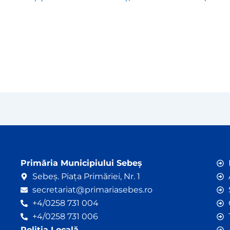
Primăria Municipiului Sebeș
Sebeș. Piața Primăriei, Nr. 1
secretariat@primariasebes.ro
+4/0258 731 004
+4/0258 731 006
Poliția Locală