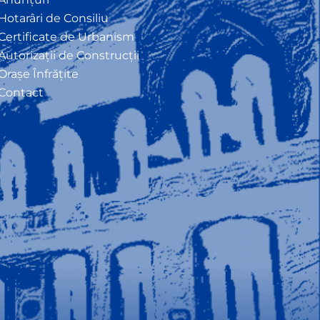
Hotarâri de Consiliu
Certificate de Urbanism
Autorizații de Construcții
Orașe Înfrățite
Contact