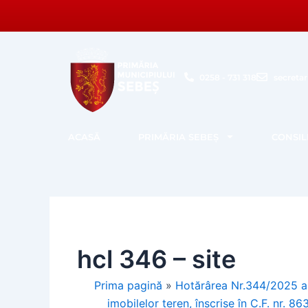
Skip
to
content
0258 - 731 318
secreta
ACASĂ
PRIMĂRIA SEBEȘ
CONSIL
hcl 346 – site
Prima pagină
»
Hotărârea Nr.344/2025 a C
imobilelor teren, înscrise în C.F. nr. 