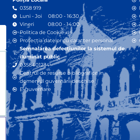
0358 919
Luni - Joi 08:00 - 16:30
Vineri 08:00 - 14:00
Politica de Cookie-uri
Protecția datelor cu caracter personal
Semnalarea defecțiunilor la sistemul de
iluminat public
0358401234
Centrul de resurse bibliografice în
domeniul guvernării deschise
E-guvernare