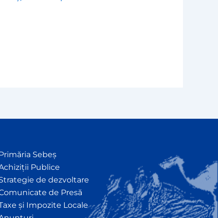
Primăria Sebeș
Achiziții Publice
Strategie de dezvoltare
Comunicate de Presă
Taxe și Impozite Locale
Anunțuri