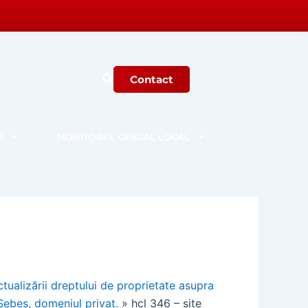
Contact
Ș
MONITORUL OFICIAL LOCAL
tualizării dreptului de proprietate asupra
 Sebeș, domeniul privat.
»
hcl 346 – site