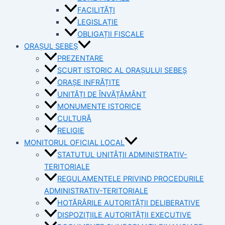
FACILITĂȚI
LEGISLAȚIE
OBLIGAȚII FISCALE
ORAȘUL SEBEȘ
PREZENTARE
SCURT ISTORIC AL ORAȘULUI SEBEȘ
ORAȘE INFRĂȚITE
UNITĂȚI DE ÎNVĂȚĂMÂNT
MONUMENTE ISTORICE
CULTURĂ
RELIGIE
MONITORUL OFICIAL LOCAL
STATUTUL UNITĂȚII ADMINISTRATIV-
TERITORIALE
REGULAMENTELE PRIVIND PROCEDURILE
ADMINISTRATIV-TERITORIALE
HOTĂRÂRILE AUTORITĂȚII DELIBERATIVE
DISPOZIȚIILE AUTORITĂȚII EXECUTIVE