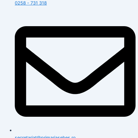
0258 - 731 318
secretariat@primariasebes.ro