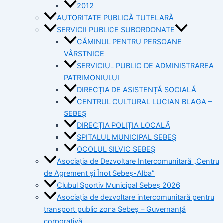
2012
AUTORITATE PUBLICĂ TUTELARĂ
SERVICII PUBLICE SUBORDONATE
CĂMINUL PENTRU PERSOANE
VÂRSTNICE
SERVICIUL PUBLIC DE ADMINISTRAREA
PATRIMONIULUI
DIRECȚIA DE ASISTENȚĂ SOCIALĂ
CENTRUL CULTURAL LUCIAN BLAGA –
SEBEȘ
DIRECȚIA POLIȚIA LOCALĂ
SPITALUL MUNICIPAL SEBEȘ
OCOLUL SILVIC SEBEȘ
Asociația de Dezvoltare Intercomunitară „Centru
de Agrement și Înot Sebeș-Alba”
Clubul Sportiv Municipal Sebeș 2026
Asociația de dezvoltare intercomunitară pentru
transport public zona Sebeș – Guvernanță
corporativă