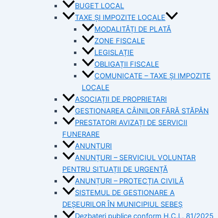
BUGET LOCAL
TAXE ȘI IMPOZITE LOCALE
MODALITĂȚI DE PLATĂ
ZONE FISCALE
LEGISLAȚIE
OBLIGAȚII FISCALE
COMUNICATE – TAXE ȘI IMPOZITE
LOCALE
ASOCIAȚII DE PROPRIETARI
GESTIONAREA CÂINILOR FĂRĂ STĂPÂN
PRESTATORI AVIZAȚI DE SERVICII
FUNERARE
ANUNȚURI
ANUNȚURI – SERVICIUL VOLUNTAR
PENTRU SITUAȚII DE URGENȚĂ
ANUNȚURI – PROTECȚIA CIVILĂ
SISTEMUL DE GESTIONARE A
DEȘEURILOR ÎN MUNICIPIUL SEBEȘ
Dezbateri publice conform H.C.L. 81/2025