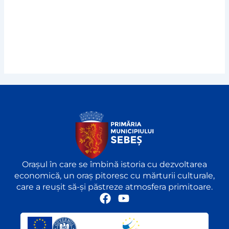
Orașul în care se îmbină istoria cu dezvoltarea
economică, un oraș pitoresc cu mărturii culturale,
care a reușit să-și păstreze atmosfera primitoare.
F
Y
a
o
c
u