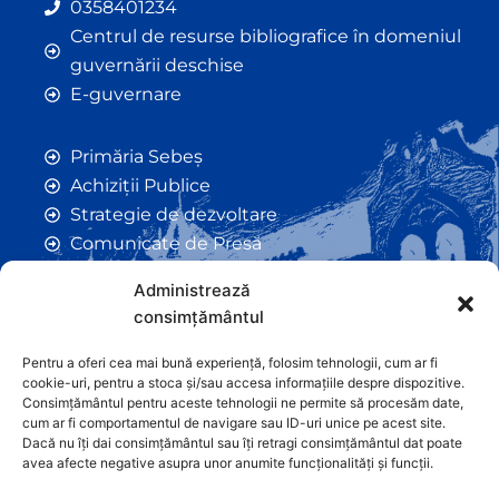
0358401234
Centrul de resurse bibliografice în domeniul
guvernării deschise
E-guvernare
Primăria Sebeș
Achiziții Publice
Strategie de dezvoltare
Comunicate de Presă
Taxe și Impozite Locale
Administrează
Anunțuri
consimțământul
Hotarâri de Consiliu
Certificate de Urbanism
Pentru a oferi cea mai bună experiență, folosim tehnologii, cum ar fi
cookie-uri, pentru a stoca și/sau accesa informațiile despre dispozitive.
Autorizații de Construcții
Consimțământul pentru aceste tehnologii ne permite să procesăm date,
Orașe Înfrățite
cum ar fi comportamentul de navigare sau ID-uri unice pe acest site.
Dacă nu îți dai consimțământul sau îți retragi consimțământul dat poate
Contact
avea afecte negative asupra unor anumite funcționalități și funcții.