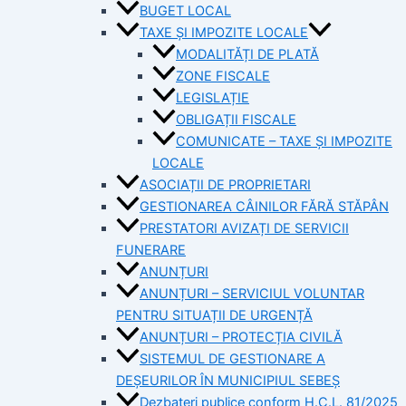
BUGET LOCAL
TAXE ȘI IMPOZITE LOCALE
MODALITĂȚI DE PLATĂ
ZONE FISCALE
LEGISLAȚIE
OBLIGAȚII FISCALE
COMUNICATE – TAXE ȘI IMPOZITE
LOCALE
ASOCIAȚII DE PROPRIETARI
GESTIONAREA CÂINILOR FĂRĂ STĂPÂN
PRESTATORI AVIZAȚI DE SERVICII
FUNERARE
ANUNȚURI
ANUNȚURI – SERVICIUL VOLUNTAR
PENTRU SITUAȚII DE URGENȚĂ
ANUNȚURI – PROTECȚIA CIVILĂ
SISTEMUL DE GESTIONARE A
DEȘEURILOR ÎN MUNICIPIUL SEBEȘ
Dezbateri publice conform H.C.L. 81/2025