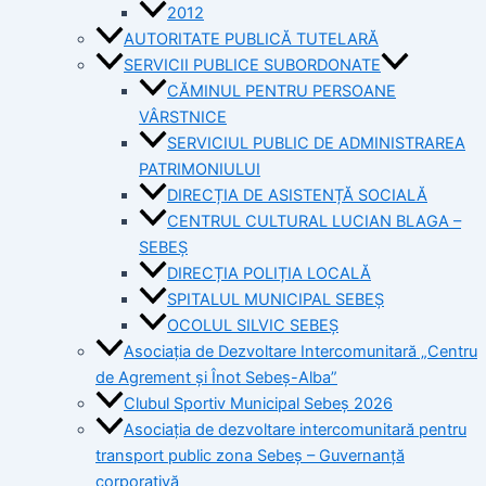
2012
AUTORITATE PUBLICĂ TUTELARĂ
SERVICII PUBLICE SUBORDONATE
CĂMINUL PENTRU PERSOANE
VÂRSTNICE
SERVICIUL PUBLIC DE ADMINISTRAREA
PATRIMONIULUI
DIRECȚIA DE ASISTENȚĂ SOCIALĂ
CENTRUL CULTURAL LUCIAN BLAGA –
SEBEȘ
DIRECȚIA POLIȚIA LOCALĂ
SPITALUL MUNICIPAL SEBEȘ
OCOLUL SILVIC SEBEȘ
Asociația de Dezvoltare Intercomunitară „Centru
de Agrement și Înot Sebeș-Alba”
Clubul Sportiv Municipal Sebeș 2026
Asociația de dezvoltare intercomunitară pentru
transport public zona Sebeș – Guvernanță
corporativă