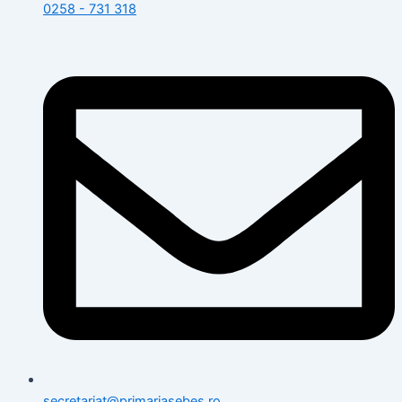
0258 - 731 318
secretariat@primariasebes.ro