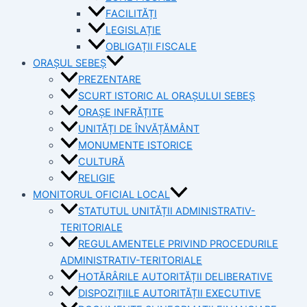
FACILITĂȚI
LEGISLAȚIE
OBLIGAȚII FISCALE
ORAȘUL SEBEȘ
PREZENTARE
SCURT ISTORIC AL ORAȘULUI SEBEȘ
ORAȘE INFRĂȚITE
UNITĂȚI DE ÎNVĂȚĂMÂNT
MONUMENTE ISTORICE
CULTURĂ
RELIGIE
MONITORUL OFICIAL LOCAL
STATUTUL UNITĂȚII ADMINISTRATIV-
TERITORIALE
REGULAMENTELE PRIVIND PROCEDURILE
ADMINISTRATIV-TERITORIALE
HOTĂRÂRILE AUTORITĂȚII DELIBERATIVE
DISPOZIȚIILE AUTORITĂȚII EXECUTIVE