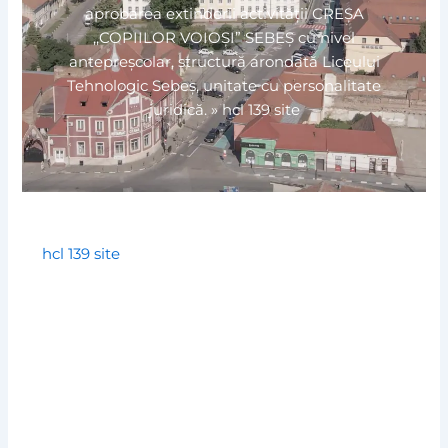
aprobarea extinderii activității CREȘA
,,COPIILOR VOIOȘI” SEBEȘ cu nivel
antepreșcolar, structură arondată Liceului
Tehnologic Sebeș, unitate cu personalitate
juridică.
»
hcl 139 site
hcl 139 site