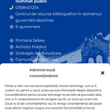
iluminat public
0358401234
Centrul de resurse bibliografice în domeniul
guvernării deschise
E-guvernare
Primăria Sebeș
Achiziții Publice
Strategie de dezvoltare
Comunicate de Presă
Taxe și Impozite Locale
Administrează
Anunțuri
consimțământul
Hotarâri de Consiliu
Certificate de Urbanism
Pentru a oferi cea mai bună experiență, folosim tehnologii, cum ar fi
cookie-uri, pentru a stoca și/sau accesa informațiile despre dispozitive.
Autorizații de Construcții
Consimțământul pentru aceste tehnologii ne permite să procesăm date,
Orașe Înfrățite
cum ar fi comportamentul de navigare sau ID-uri unice pe acest site.
Dacă nu îți dai consimțământul sau îți retragi consimțământul dat poate
Contact
avea afecte negative asupra unor anumite funcționalități și funcții.