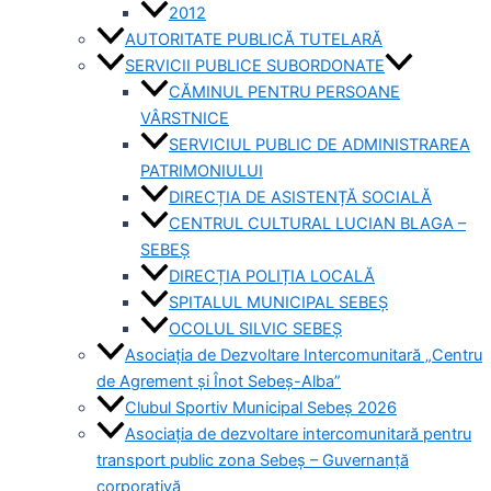
2012
AUTORITATE PUBLICĂ TUTELARĂ
SERVICII PUBLICE SUBORDONATE
CĂMINUL PENTRU PERSOANE
VÂRSTNICE
SERVICIUL PUBLIC DE ADMINISTRAREA
PATRIMONIULUI
DIRECȚIA DE ASISTENȚĂ SOCIALĂ
CENTRUL CULTURAL LUCIAN BLAGA –
SEBEȘ
DIRECȚIA POLIȚIA LOCALĂ
SPITALUL MUNICIPAL SEBEȘ
OCOLUL SILVIC SEBEȘ
Asociația de Dezvoltare Intercomunitară „Centru
de Agrement și Înot Sebeș-Alba”
Clubul Sportiv Municipal Sebeș 2026
Asociația de dezvoltare intercomunitară pentru
transport public zona Sebeș – Guvernanță
corporativă