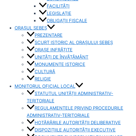
FACILITĂȚI
LEGISLAȚIE
OBLIGAȚII FISCALE
ORAȘUL SEBEȘ
PREZENTARE
SCURT ISTORIC AL ORAȘULUI SEBEȘ
ORAȘE INFRĂȚITE
UNITĂȚI DE ÎNVĂȚĂMÂNT
MONUMENTE ISTORICE
CULTURĂ
RELIGIE
MONITORUL OFICIAL LOCAL
STATUTUL UNITĂȚII ADMINISTRATIV-
TERITORIALE
REGULAMENTELE PRIVIND PROCEDURILE
ADMINISTRATIV-TERITORIALE
HOTĂRÂRILE AUTORITĂȚII DELIBERATIVE
DISPOZIȚIILE AUTORITĂȚII EXECUTIVE