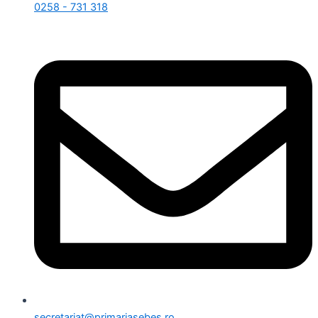
0258 - 731 318
secretariat@primariasebes.ro