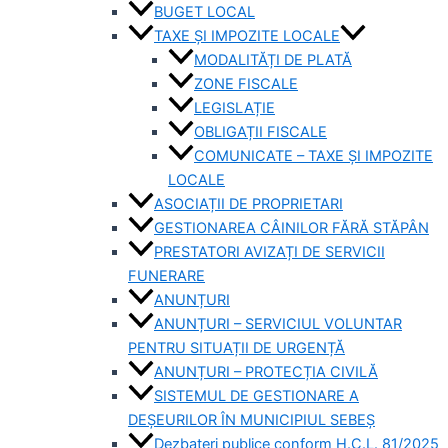
BUGET LOCAL
TAXE ȘI IMPOZITE LOCALE
MODALITĂȚI DE PLATĂ
ZONE FISCALE
LEGISLAȚIE
OBLIGAȚII FISCALE
COMUNICATE – TAXE ȘI IMPOZITE
LOCALE
ASOCIAȚII DE PROPRIETARI
GESTIONAREA CÂINILOR FĂRĂ STĂPÂN
PRESTATORI AVIZAȚI DE SERVICII
FUNERARE
ANUNȚURI
ANUNȚURI – SERVICIUL VOLUNTAR
PENTRU SITUAȚII DE URGENȚĂ
ANUNȚURI – PROTECȚIA CIVILĂ
SISTEMUL DE GESTIONARE A
DEȘEURILOR ÎN MUNICIPIUL SEBEȘ
Dezbateri publice conform H.C.L. 81/2025