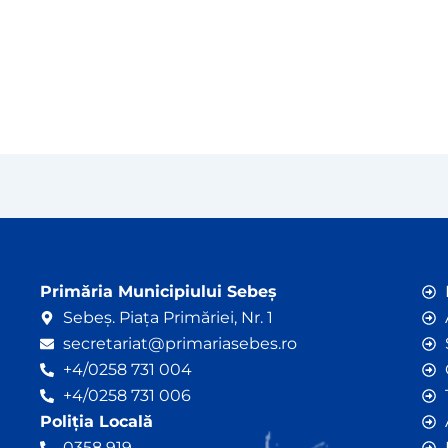
Primăria Municipiului Sebeș
Sebeș. Piața Primăriei, Nr. 1
secretariat@primariasebes.ro
+4/0258 731 004
+4/0258 731 006
Poliția Locală
0358 919