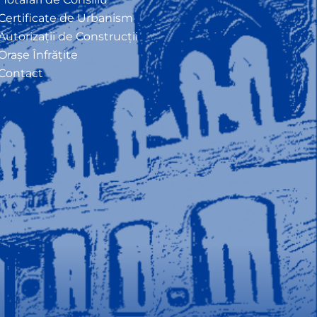
Certificate de Urbanism
Autorizații de Construcții
Orașe Înfrățite
Contact