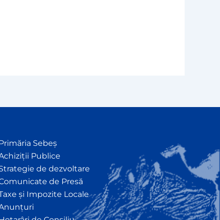
Primăria Sebeș
Achiziții Publice
Strategie de dezvoltare
Comunicate de Presă
Taxe și Impozite Locale
Anunțuri
Hotarâri de Consiliu