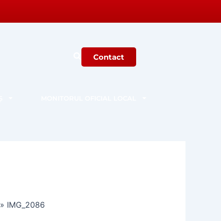
Contact
Ș
MONITORUL OFICIAL LOCAL
»
IMG_2086