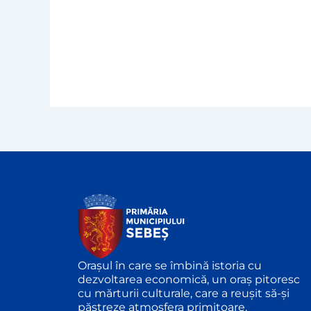
Orașul în care se îmbină istoria cu
dezvoltarea economică, un oraș pitoresc
cu mărturii culturale, care a reușit să-și
păstreze atmosfera primitoare.