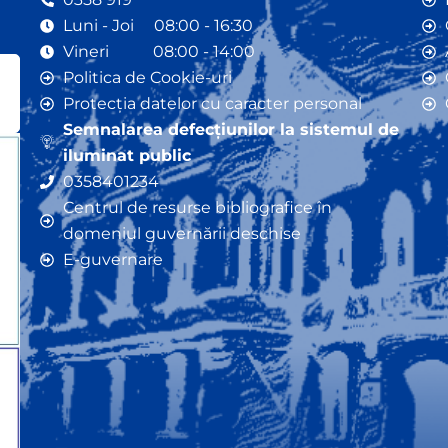
Luni - Joi 08:00 - 16:30
Vineri 08:00 - 14:00
Politica de Cookie-uri
Protecția datelor cu caracter personal
Semnalarea defecțiunilor la sistemul de
iluminat public
0358401234
Centrul de resurse bibliografice în
domeniul guvernării deschise
E-guvernare