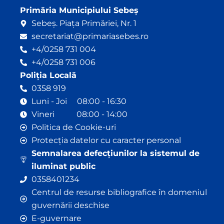
Primăria Municipiului Sebeș
Sebeș. Piața Primăriei, Nr. 1
secretariat@primariasebes.ro
+4/0258 731 004
+4/0258 731 006
Poliția Locală
0358 919
Luni - Joi 08:00 - 16:30
Vineri 08:00 - 14:00
Politica de Cookie-uri
Protecția datelor cu caracter personal
Semnalarea defecțiunilor la sistemul de
iluminat public
0358401234
Centrul de resurse bibliografice în domeniul
guvernării deschise
E-guvernare