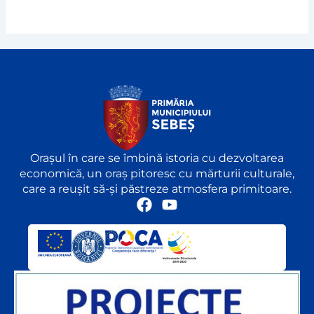
Orașul în care se îmbină istoria cu dezvoltarea
economică, un oraș pitoresc cu mărturii culturale,
care a reușit să-și păstreze atmosfera primitoare.
F
Y
a
o
c
u
e
t
b
u
o
b
o
e
k