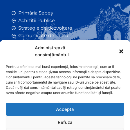
Primăria Sebeș
Achiziții Publice
Strategie de dezvoltare
Comunicate de Presă
Taxe și Impozite Locale
Administrează
Anunțuri
consimțământul
Hotarâri de Consiliu
Certificate de Urbanism
Pentru a oferi cea mai bună experiență, folosim tehnologii, cum ar fi
cookie-uri, pentru a stoca și/sau accesa informațiile despre dispozitive.
Autorizații de Construcții
Consimțământul pentru aceste tehnologii ne permite să procesăm date,
Orașe Înfrățite
cum ar fi comportamentul de navigare sau ID-uri unice pe acest site.
Dacă nu îți dai consimțământul sau îți retragi consimțământul dat poate
Contact
avea afecte negative asupra unor anumite funcționalități și funcții.
Acceptă
Refuză