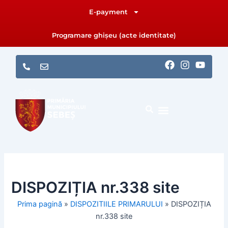
Skip
E-payment
to
content
Programare ghișeu (acte identitate)
F
I
Y
a
n
o
c
s
u
e
t
t
b
a
u
o
g
b
o
r
e
k
a
m
DISPOZIȚIA nr.338 site
Prima pagină
»
DISPOZITIILE PRIMARULUI
»
DISPOZIȚIA
nr.338 site