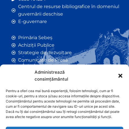
Centrul de resurse bibliografice în domeniul
guvernării deschise
E-guvernare
Primăria Sebeș
Achiziții Publice
Strategie de dezvoltare
Comunicate de Presă
Taxe și Impozite Locale
Administrează
Anunțuri
consimțământul
Hotarâri de Consiliu
Certificate de Urbanism
Pentru a oferi cea mai bună experiență, folosim tehnologii, cum ar fi
cookie-uri, pentru a stoca și/sau accesa informațiile despre dispozitive.
Autorizații de Construcții
Consimțământul pentru aceste tehnologii ne permite să procesăm date,
Orașe Înfrățite
cum ar fi comportamentul de navigare sau ID-uri unice pe acest site.
Dacă nu îți dai consimțământul sau îți retragi consimțământul dat poate
Contact
avea afecte negative asupra unor anumite funcționalități și funcții.