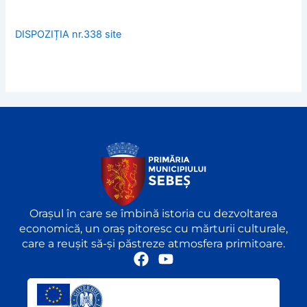
DISPOZIȚIA nr.338 site
Orașul în care se îmbină istoria cu dezvoltarea
economică, un oraș pitoresc cu mărturii culturale,
care a reușit să-și păstreze atmosfera primitoare.
F
Y
a
o
c
u
e
t