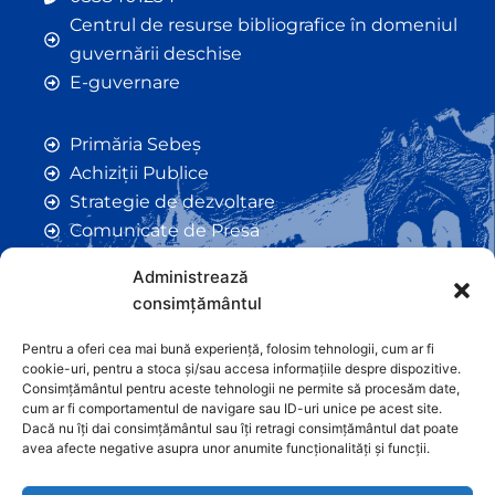
Centrul de resurse bibliografice în domeniul
guvernării deschise
E-guvernare
Primăria Sebeș
Achiziții Publice
Strategie de dezvoltare
Comunicate de Presă
Taxe și Impozite Locale
Administrează
Anunțuri
consimțământul
Hotarâri de Consiliu
Certificate de Urbanism
Pentru a oferi cea mai bună experiență, folosim tehnologii, cum ar fi
cookie-uri, pentru a stoca și/sau accesa informațiile despre dispozitive.
Autorizații de Construcții
Consimțământul pentru aceste tehnologii ne permite să procesăm date,
Orașe Înfrățite
cum ar fi comportamentul de navigare sau ID-uri unice pe acest site.
Dacă nu îți dai consimțământul sau îți retragi consimțământul dat poate
Contact
avea afecte negative asupra unor anumite funcționalități și funcții.