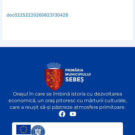
doc02252220260623130428
Orașul în care se îmbină istoria cu dezvoltarea
economică, un oraș pitoresc cu mărturii culturale,
care a reușit să-și păstreze atmosfera primitoare.
F
Y
a
o
c
u
e
t