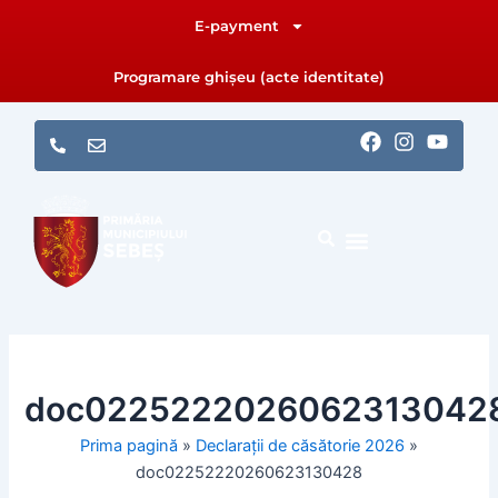
Skip
E-payment
to
content
Programare ghișeu (acte identitate)
F
I
Y
a
n
o
c
s
u
e
t
t
b
a
u
o
g
b
o
r
e
k
a
m
doc0225222026062313042
Prima pagină
»
Declarații de căsătorie 2026
»
doc02252220260623130428