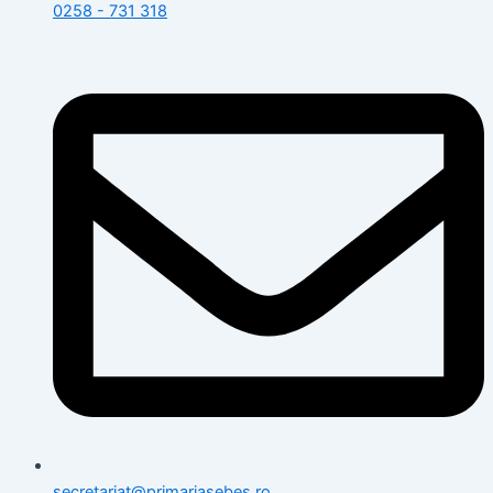
0258 - 731 318
secretariat@primariasebes.ro