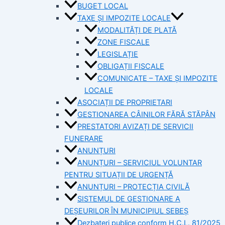
BUGET LOCAL
TAXE ȘI IMPOZITE LOCALE
MODALITĂȚI DE PLATĂ
ZONE FISCALE
LEGISLAȚIE
OBLIGAȚII FISCALE
COMUNICATE – TAXE ȘI IMPOZITE
LOCALE
ASOCIAȚII DE PROPRIETARI
GESTIONAREA CÂINILOR FĂRĂ STĂPÂN
PRESTATORI AVIZAȚI DE SERVICII
FUNERARE
ANUNȚURI
ANUNȚURI – SERVICIUL VOLUNTAR
PENTRU SITUAȚII DE URGENȚĂ
ANUNȚURI – PROTECȚIA CIVILĂ
SISTEMUL DE GESTIONARE A
DEȘEURILOR ÎN MUNICIPIUL SEBEȘ
Dezbateri publice conform H.C.L. 81/2025