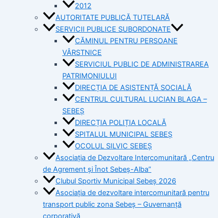
2012
AUTORITATE PUBLICĂ TUTELARĂ
SERVICII PUBLICE SUBORDONATE
CĂMINUL PENTRU PERSOANE
VÂRSTNICE
SERVICIUL PUBLIC DE ADMINISTRAREA
PATRIMONIULUI
DIRECȚIA DE ASISTENȚĂ SOCIALĂ
CENTRUL CULTURAL LUCIAN BLAGA –
SEBEȘ
DIRECȚIA POLIȚIA LOCALĂ
SPITALUL MUNICIPAL SEBEȘ
OCOLUL SILVIC SEBEȘ
Asociația de Dezvoltare Intercomunitară „Centru
de Agrement și Înot Sebeș-Alba”
Clubul Sportiv Municipal Sebeș 2026
Asociația de dezvoltare intercomunitară pentru
transport public zona Sebeș – Guvernanță
corporativă