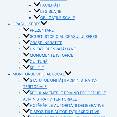
FACILITĂȚI
LEGISLAȚIE
OBLIGAȚII FISCALE
ORAȘUL SEBEȘ
PREZENTARE
SCURT ISTORIC AL ORAȘULUI SEBEȘ
ORAȘE INFRĂȚITE
UNITĂȚI DE ÎNVĂȚĂMÂNT
MONUMENTE ISTORICE
CULTURĂ
RELIGIE
MONITORUL OFICIAL LOCAL
STATUTUL UNITĂȚII ADMINISTRATIV-
TERITORIALE
REGULAMENTELE PRIVIND PROCEDURILE
ADMINISTRATIV-TERITORIALE
HOTĂRÂRILE AUTORITĂȚII DELIBERATIVE
DISPOZIȚIILE AUTORITĂȚII EXECUTIVE