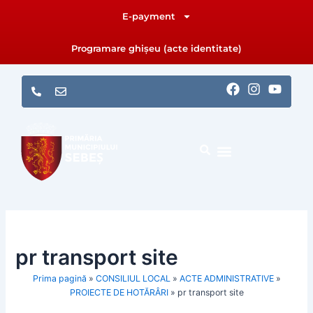
Skip
E-payment
to
content
Programare ghișeu (acte identitate)
F
I
Y
a
n
o
c
s
u
e
t
t
b
a
u
o
g
b
o
r
e
k
a
m
pr transport site
Prima pagină
»
CONSILIUL LOCAL
»
ACTE ADMINISTRATIVE
»
PROIECTE DE HOTĂRÂRI
»
pr transport site