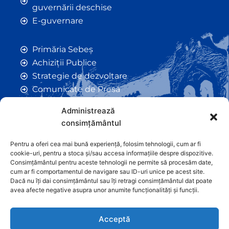
guvernării deschise
E-guvernare
Primăria Sebeș
Achiziții Publice
Strategie de dezvoltare
Comunicate de Presă
Taxe și Impozite Locale
Administrează
Anunțuri
consimțământul
Hotarâri de Consiliu
Certificate de Urbanism
Pentru a oferi cea mai bună experiență, folosim tehnologii, cum ar fi
cookie-uri, pentru a stoca și/sau accesa informațiile despre dispozitive.
Autorizații de Construcții
Consimțământul pentru aceste tehnologii ne permite să procesăm date,
Orașe Înfrățite
cum ar fi comportamentul de navigare sau ID-uri unice pe acest site.
Dacă nu îți dai consimțământul sau îți retragi consimțământul dat poate
Contact
avea afecte negative asupra unor anumite funcționalități și funcții.
Acceptă