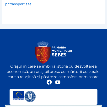
pr transport site
Orașul în care se îmbină istoria cu dezvoltarea
economică, un oraș pitoresc cu mărturii culturale,
care a reușit să-și păstreze atmosfera primitoare.
F
Y
a
o
c
u
e
t
b
u