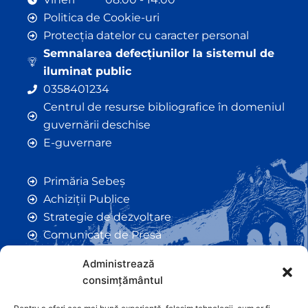
Politica de Cookie-uri
Protecția datelor cu caracter personal
Semnalarea defecțiunilor la sistemul de
iluminat public
0358401234
Centrul de resurse bibliografice în domeniul
guvernării deschise
E-guvernare
Primăria Sebeș
Achiziții Publice
Strategie de dezvoltare
Comunicate de Presă
Taxe și Impozite Locale
Administrează
Anunțuri
consimțământul
Hotarâri de Consiliu
Certificate de Urbanism