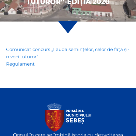
TUTUROR”-EDIȚIA 2020
Comunicat concurs „Laudă semințelor, celor de față și-
n veci tuturor”
Regulament
Orașul în care se îmbină istoria cu dezvoltarea