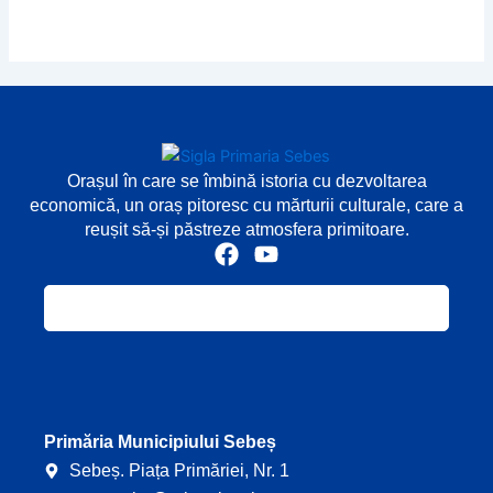
Orașul în care se îmbină istoria cu dezvoltarea
economică, un oraș pitoresc cu mărturii culturale, care a
reușit să-și păstreze atmosfera primitoare.
F
Y
a
o
c
u
e
t
b
u
o
b
o
e
k
Primăria Municipiului Sebeș
Sebeș. Piața Primăriei, Nr. 1