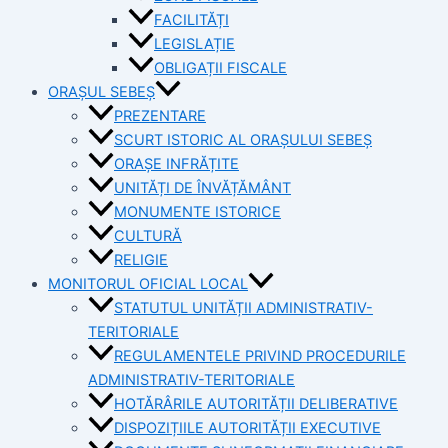
FACILITĂȚI
LEGISLAȚIE
OBLIGAȚII FISCALE
ORAȘUL SEBEȘ
PREZENTARE
SCURT ISTORIC AL ORAȘULUI SEBEȘ
ORAȘE INFRĂȚITE
UNITĂȚI DE ÎNVĂȚĂMÂNT
MONUMENTE ISTORICE
CULTURĂ
RELIGIE
MONITORUL OFICIAL LOCAL
STATUTUL UNITĂȚII ADMINISTRATIV-
TERITORIALE
REGULAMENTELE PRIVIND PROCEDURILE
ADMINISTRATIV-TERITORIALE
HOTĂRÂRILE AUTORITĂȚII DELIBERATIVE
DISPOZIȚIILE AUTORITĂȚII EXECUTIVE