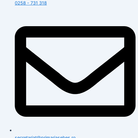
0258 - 731 318
secretariat@primariasebes.ro