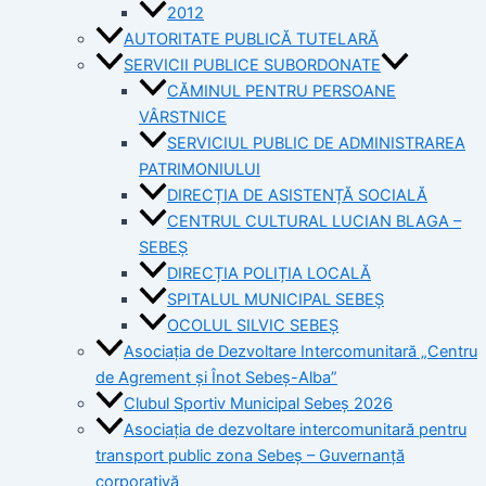
2012
AUTORITATE PUBLICĂ TUTELARĂ
SERVICII PUBLICE SUBORDONATE
CĂMINUL PENTRU PERSOANE
VÂRSTNICE
SERVICIUL PUBLIC DE ADMINISTRAREA
PATRIMONIULUI
DIRECȚIA DE ASISTENȚĂ SOCIALĂ
CENTRUL CULTURAL LUCIAN BLAGA –
SEBEȘ
DIRECȚIA POLIȚIA LOCALĂ
SPITALUL MUNICIPAL SEBEȘ
OCOLUL SILVIC SEBEȘ
Asociația de Dezvoltare Intercomunitară „Centru
de Agrement și Înot Sebeș-Alba”
Clubul Sportiv Municipal Sebeș 2026
Asociația de dezvoltare intercomunitară pentru
transport public zona Sebeș – Guvernanță
corporativă