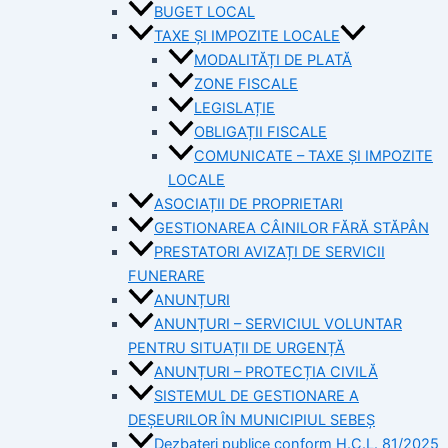
BUGET LOCAL
TAXE ȘI IMPOZITE LOCALE
MODALITĂȚI DE PLATĂ
ZONE FISCALE
LEGISLAȚIE
OBLIGAȚII FISCALE
COMUNICATE – TAXE ȘI IMPOZITE
LOCALE
ASOCIAȚII DE PROPRIETARI
GESTIONAREA CÂINILOR FĂRĂ STĂPÂN
PRESTATORI AVIZAȚI DE SERVICII
FUNERARE
ANUNȚURI
ANUNȚURI – SERVICIUL VOLUNTAR
PENTRU SITUAȚII DE URGENȚĂ
ANUNȚURI – PROTECȚIA CIVILĂ
SISTEMUL DE GESTIONARE A
DEȘEURILOR ÎN MUNICIPIUL SEBEȘ
Dezbateri publice conform H.C.L. 81/2025