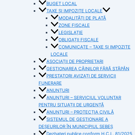
BUGET LOCAL
TAXE ȘI IMPOZITE LOCALE
MODALITĂȚI DE PLATĂ
ZONE FISCALE
LEGISLAȚIE
OBLIGAȚII FISCALE
COMUNICATE – TAXE ȘI IMPOZITE
LOCALE
ASOCIAȚII DE PROPRIETARI
GESTIONAREA CÂINILOR FĂRĂ STĂPÂN
PRESTATORI AVIZAȚI DE SERVICII
FUNERARE
ANUNȚURI
ANUNȚURI – SERVICIUL VOLUNTAR
PENTRU SITUAȚII DE URGENȚĂ
ANUNȚURI – PROTECȚIA CIVILĂ
SISTEMUL DE GESTIONARE A
DEȘEURILOR ÎN MUNICIPIUL SEBEȘ
Dezbateri publice conform H.C.L. 81/2025