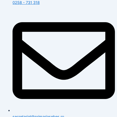
0258 - 731 318
secretariat@primariasebes.ro