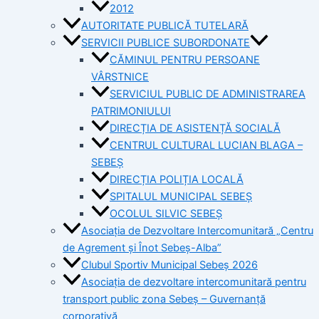
2012
AUTORITATE PUBLICĂ TUTELARĂ
SERVICII PUBLICE SUBORDONATE
CĂMINUL PENTRU PERSOANE
VÂRSTNICE
SERVICIUL PUBLIC DE ADMINISTRAREA
PATRIMONIULUI
DIRECȚIA DE ASISTENȚĂ SOCIALĂ
CENTRUL CULTURAL LUCIAN BLAGA –
SEBEȘ
DIRECȚIA POLIȚIA LOCALĂ
SPITALUL MUNICIPAL SEBEȘ
OCOLUL SILVIC SEBEȘ
Asociația de Dezvoltare Intercomunitară „Centru
de Agrement și Înot Sebeș-Alba”
Clubul Sportiv Municipal Sebeș 2026
Asociația de dezvoltare intercomunitară pentru
transport public zona Sebeș – Guvernanță
corporativă