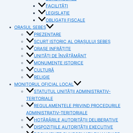
FACILITĂȚI
LEGISLAȚIE
OBLIGAȚII FISCALE
ORAȘUL SEBEȘ
PREZENTARE
SCURT ISTORIC AL ORAȘULUI SEBEȘ
ORAȘE INFRĂȚITE
UNITĂȚI DE ÎNVĂȚĂMÂNT
MONUMENTE ISTORICE
CULTURĂ
RELIGIE
MONITORUL OFICIAL LOCAL
STATUTUL UNITĂȚII ADMINISTRATIV-
TERITORIALE
REGULAMENTELE PRIVIND PROCEDURILE
ADMINISTRATIV-TERITORIALE
HOTĂRÂRILE AUTORITĂȚII DELIBERATIVE
DISPOZIȚIILE AUTORITĂȚII EXECUTIVE