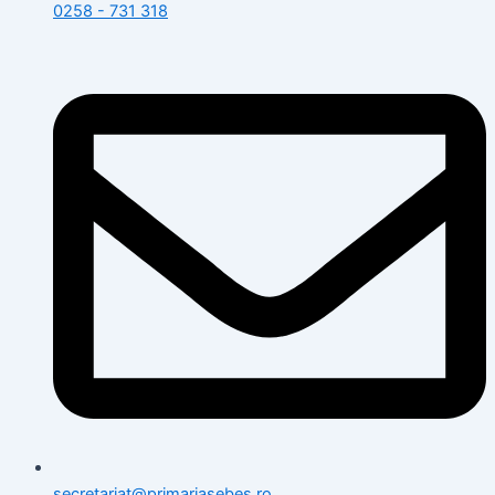
0258 - 731 318
secretariat@primariasebes.ro