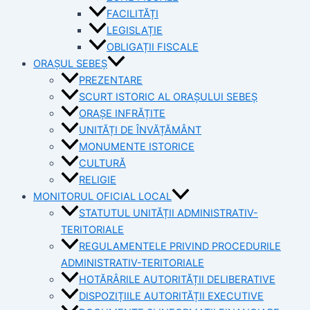
FACILITĂȚI
LEGISLAȚIE
OBLIGAȚII FISCALE
ORAȘUL SEBEȘ
PREZENTARE
SCURT ISTORIC AL ORAȘULUI SEBEȘ
ORAȘE INFRĂȚITE
UNITĂȚI DE ÎNVĂȚĂMÂNT
MONUMENTE ISTORICE
CULTURĂ
RELIGIE
MONITORUL OFICIAL LOCAL
STATUTUL UNITĂȚII ADMINISTRATIV-
TERITORIALE
REGULAMENTELE PRIVIND PROCEDURILE
ADMINISTRATIV-TERITORIALE
HOTĂRÂRILE AUTORITĂȚII DELIBERATIVE
DISPOZIȚIILE AUTORITĂȚII EXECUTIVE