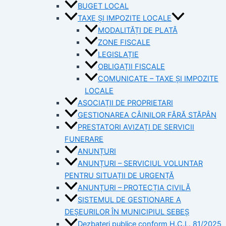
BUGET LOCAL
TAXE ȘI IMPOZITE LOCALE
MODALITĂȚI DE PLATĂ
ZONE FISCALE
LEGISLAȚIE
OBLIGAȚII FISCALE
COMUNICATE – TAXE ȘI IMPOZITE
LOCALE
ASOCIAȚII DE PROPRIETARI
GESTIONAREA CÂINILOR FĂRĂ STĂPÂN
PRESTATORI AVIZAȚI DE SERVICII
FUNERARE
ANUNȚURI
ANUNȚURI – SERVICIUL VOLUNTAR
PENTRU SITUAȚII DE URGENȚĂ
ANUNȚURI – PROTECȚIA CIVILĂ
SISTEMUL DE GESTIONARE A
DEȘEURILOR ÎN MUNICIPIUL SEBEȘ
Dezbateri publice conform H.C.L. 81/2025