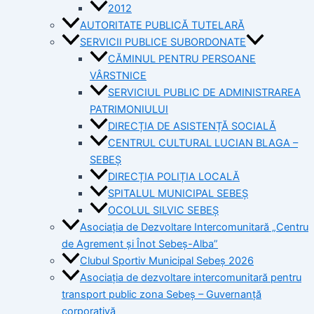
2012
AUTORITATE PUBLICĂ TUTELARĂ
SERVICII PUBLICE SUBORDONATE
CĂMINUL PENTRU PERSOANE
VÂRSTNICE
SERVICIUL PUBLIC DE ADMINISTRAREA
PATRIMONIULUI
DIRECȚIA DE ASISTENȚĂ SOCIALĂ
CENTRUL CULTURAL LUCIAN BLAGA –
SEBEȘ
DIRECȚIA POLIȚIA LOCALĂ
SPITALUL MUNICIPAL SEBEȘ
OCOLUL SILVIC SEBEȘ
Asociația de Dezvoltare Intercomunitară „Centru
de Agrement și Înot Sebeș-Alba”
Clubul Sportiv Municipal Sebeș 2026
Asociația de dezvoltare intercomunitară pentru
transport public zona Sebeș – Guvernanță
corporativă