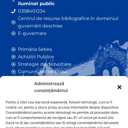
iluminat public
0358401234
Centrul de resurse bibliografice în domeniul
guvernării deschise
E-guvernare
Primăria Sebeș
Achiziții Publice
Strategie de dezvoltare
Comunicate de Presă
Taxe și Impozite Locale
Administrează
Anunțuri
consimțământul
Hotarâri de Consiliu
Certificate de Urbanism
Pentru a oferi cea mai bună experiență, folosim tehnologii, cum ar fi
cookie-uri, pentru a stoca și/sau accesa informațiile despre dispozitive.
Autorizații de Construcții
Consimțământul pentru aceste tehnologii ne permite să procesăm date,
Orașe Înfrățite
cum ar fi comportamentul de navigare sau ID-uri unice pe acest site.
Dacă nu îți dai consimțământul sau îți retragi consimțământul dat poate
Contact
avea afecte negative asupra unor anumite funcționalități și funcții.