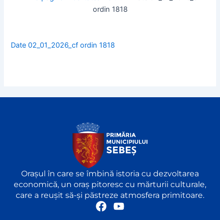
ordin 1818
Date 02_01_2026_cf ordin 1818
Orașul în care se îmbină istoria cu dezvoltarea
economică, un oraș pitoresc cu mărturii culturale,
care a reușit să-și păstreze atmosfera primitoare.
F
Y
a
o