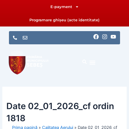
Skip
E-payment
to
content
Programare ghișeu (acte identitate)
F
I
Y
a
n
o
c
s
u
e
t
t
b
a
u
o
g
b
o
r
e
k
a
m
Date 02_01_2026_cf ordin
1818
Prima pagină
»
Calitatea Aerului
»
Date 02_01_2026_cf