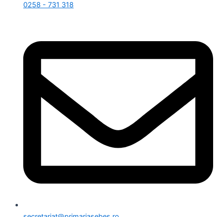
0258 - 731 318
secretariat@primariasebes.ro