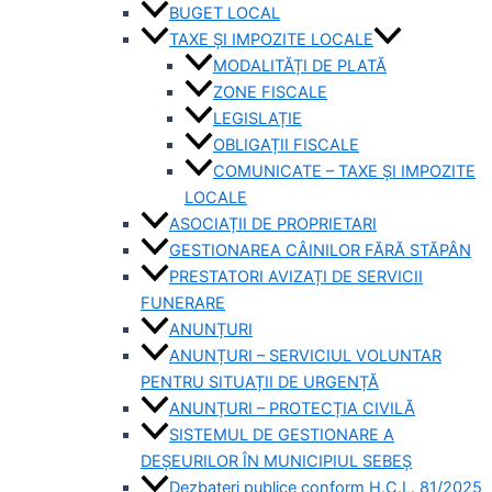
BUGET LOCAL
TAXE ȘI IMPOZITE LOCALE
MODALITĂȚI DE PLATĂ
ZONE FISCALE
LEGISLAȚIE
OBLIGAȚII FISCALE
COMUNICATE – TAXE ȘI IMPOZITE
LOCALE
ASOCIAȚII DE PROPRIETARI
GESTIONAREA CÂINILOR FĂRĂ STĂPÂN
PRESTATORI AVIZAȚI DE SERVICII
FUNERARE
ANUNȚURI
ANUNȚURI – SERVICIUL VOLUNTAR
PENTRU SITUAȚII DE URGENȚĂ
ANUNȚURI – PROTECȚIA CIVILĂ
SISTEMUL DE GESTIONARE A
DEȘEURILOR ÎN MUNICIPIUL SEBEȘ
Dezbateri publice conform H.C.L. 81/2025