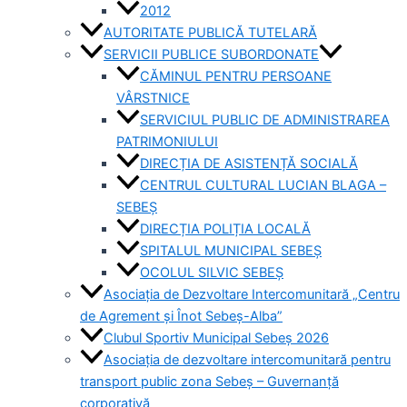
2012
AUTORITATE PUBLICĂ TUTELARĂ
SERVICII PUBLICE SUBORDONATE
CĂMINUL PENTRU PERSOANE
VÂRSTNICE
SERVICIUL PUBLIC DE ADMINISTRAREA
PATRIMONIULUI
DIRECȚIA DE ASISTENȚĂ SOCIALĂ
CENTRUL CULTURAL LUCIAN BLAGA –
SEBEȘ
DIRECȚIA POLIȚIA LOCALĂ
SPITALUL MUNICIPAL SEBEȘ
OCOLUL SILVIC SEBEȘ
Asociația de Dezvoltare Intercomunitară „Centru
de Agrement și Înot Sebeș-Alba”
Clubul Sportiv Municipal Sebeș 2026
Asociația de dezvoltare intercomunitară pentru
transport public zona Sebeș – Guvernanță
corporativă