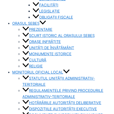
FACILITĂȚI
LEGISLAȚIE
OBLIGAȚII FISCALE
ORAȘUL SEBEȘ
PREZENTARE
SCURT ISTORIC AL ORAȘULUI SEBEȘ
ORAȘE INFRĂȚITE
UNITĂȚI DE ÎNVĂȚĂMÂNT
MONUMENTE ISTORICE
CULTURĂ
RELIGIE
MONITORUL OFICIAL LOCAL
STATUTUL UNITĂȚII ADMINISTRATIV-
TERITORIALE
REGULAMENTELE PRIVIND PROCEDURILE
ADMINISTRATIV-TERITORIALE
HOTĂRÂRILE AUTORITĂȚII DELIBERATIVE
DISPOZIȚIILE AUTORITĂȚII EXECUTIVE