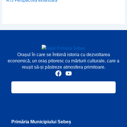
A15 Perspectiva exterioara
Orașul în care se îmbină istoria cu dezvoltarea
economică, un oraș pitoresc cu mărturii culturale, care a
reușit să-și păstreze atmosfera primitoare.
F
Y
a
o
c
u
e
t
b
u
o
b
o
e
k
Primăria Municipiului Sebeș