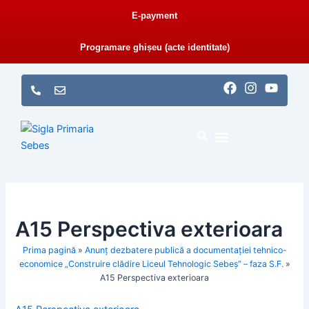
Skip
E-payment
to
content
Programare ghișeu (acte identitate)
F
I
Y
a
n
o
c
s
u
e
t
t
b
a
u
o
g
b
o
r
e
k
a
PRIMĂRIA SEBEȘ
CONSILIUL LOCAL
E-ADMINISTRAȚIE
MONITORUL OFICIAL LOCAL
m
A15 Perspectiva exterioara
Prima pagină
»
Anunț dezbatere publică a documentației tehnico-
economice „Construire clădire Liceul Tehnologic Sebeș” – faza S.F.
»
A15 Perspectiva exterioara