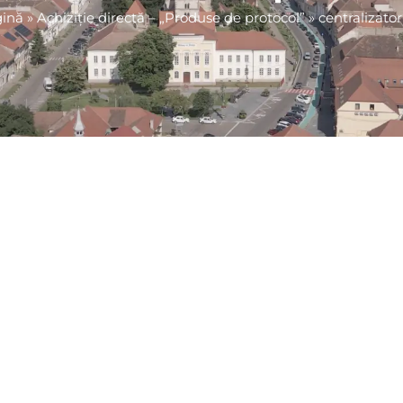
ină
»
Achiziție directă – „Produse de protocol”
»
centralizator