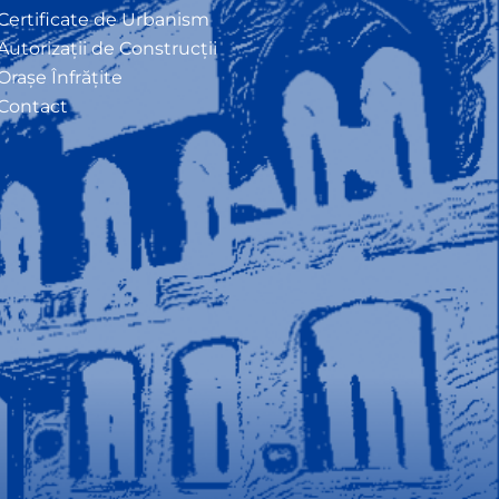
Certificate de Urbanism
Autorizații de Construcții
Orașe Înfrățite
Contact