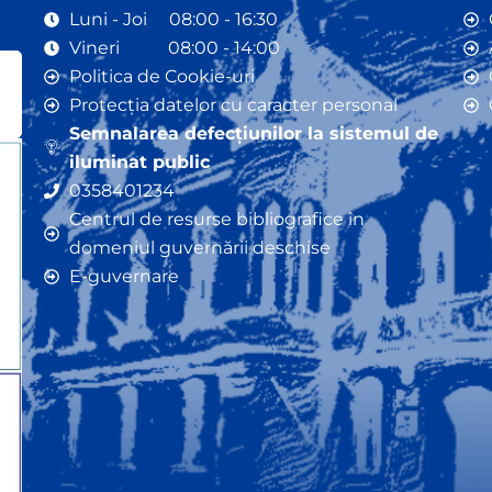
Luni - Joi 08:00 - 16:30
Vineri 08:00 - 14:00
Politica de Cookie-uri
Protecția datelor cu caracter personal
Semnalarea defecțiunilor la sistemul de
iluminat public
0358401234
Centrul de resurse bibliografice în
domeniul guvernării deschise
E-guvernare