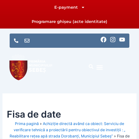
Skip
E-payment
to
content
Programare ghișeu (acte identitate)
F
I
Y
a
n
o
c
s
u
e
t
t
b
a
u
o
g
b
o
r
e
k
a
m
Fisa de date
Prima pagină
»
Achiziție directă având ca obiect: Serviciu de
verificare tehnică a proiectării pentru obiectivul de investiții : „
Reabilitare rețea apă strada Dorobanți, Municipiul Sebeș”
»
Fisa de