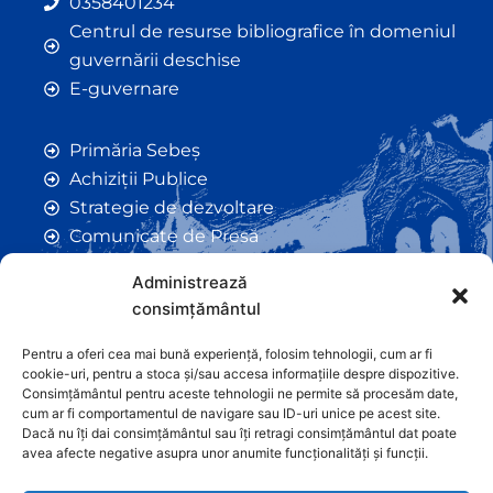
0358401234
Centrul de resurse bibliografice în domeniul
guvernării deschise
E-guvernare
Primăria Sebeș
Achiziții Publice
Strategie de dezvoltare
Comunicate de Presă
Taxe și Impozite Locale
Administrează
Anunțuri
consimțământul
Hotarâri de Consiliu
Certificate de Urbanism
Pentru a oferi cea mai bună experiență, folosim tehnologii, cum ar fi
cookie-uri, pentru a stoca și/sau accesa informațiile despre dispozitive.
Autorizații de Construcții
Consimțământul pentru aceste tehnologii ne permite să procesăm date,
Orașe Înfrățite
cum ar fi comportamentul de navigare sau ID-uri unice pe acest site.
Dacă nu îți dai consimțământul sau îți retragi consimțământul dat poate
Contact
avea afecte negative asupra unor anumite funcționalități și funcții.