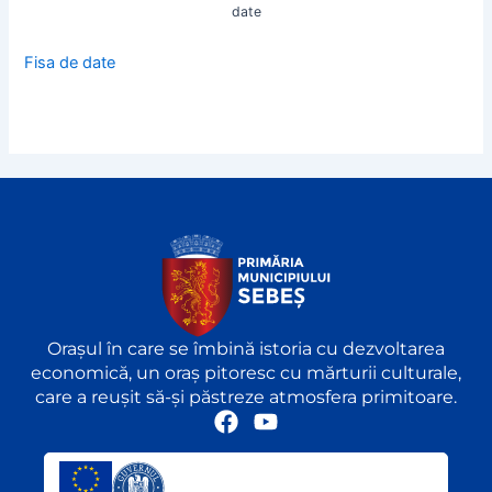
date
Fisa de date
Orașul în care se îmbină istoria cu dezvoltarea
economică, un oraș pitoresc cu mărturii culturale,
care a reușit să-și păstreze atmosfera primitoare.
F
Y
a
o
c
u